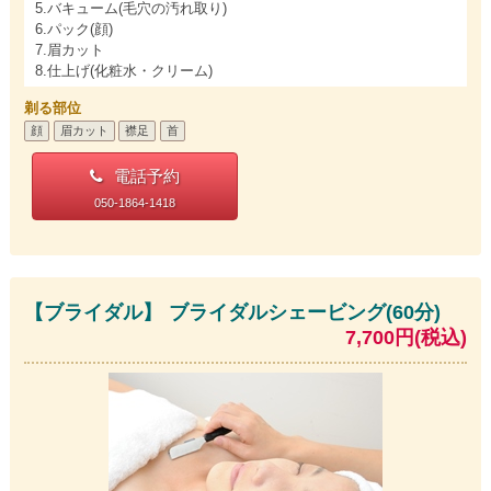
5.バキューム(毛穴の汚れ取り)
6.パック(顔)
7.眉カット
8.仕上げ(化粧水・クリーム)
剃る部位
顔
眉カット
襟足
首
電話予約
050-1864-1418
【ブライダル】 ブライダルシェービング(60分)
7,700円(税込)