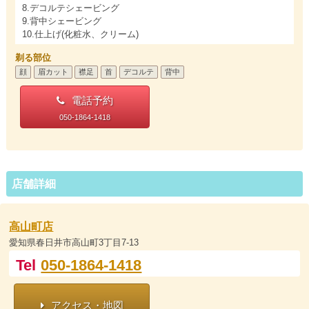
8.デコルテシェービング
9.背中シェービング
10.仕上げ(化粧水、クリーム)
剃る部位
顔
眉カット
襟足
首
デコルテ
背中
電話予約
050-1864-1418
店舗詳細
高山町店
愛知県春日井市高山町3丁目7-13
Tel
050-1864-1418
アクセス・地図