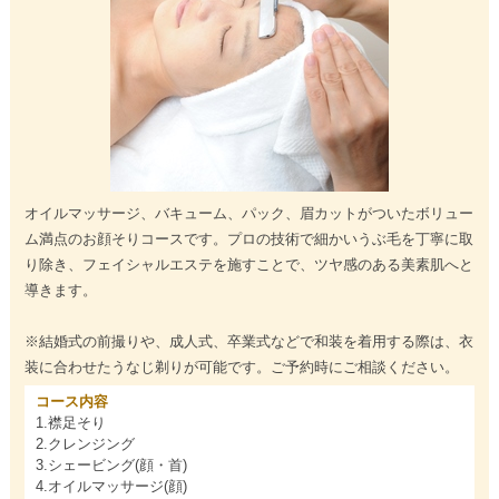
オイルマッサージ、バキューム、パック、眉カットがついたボリュー
ム満点のお顔そりコースです。プロの技術で細かいうぶ毛を丁寧に取
り除き、フェイシャルエステを施すことで、ツヤ感のある美素肌へと
導きます。
※結婚式の前撮りや、成人式、卒業式などで和装を着用する際は、衣
装に合わせたうなじ剃りが可能です。ご予約時にご相談ください。
コース内容
1.襟足そり
2.クレンジング
3.シェービング(顔・首)
4.オイルマッサージ(顔)