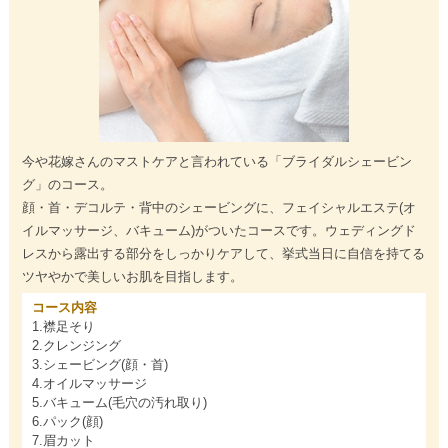
今や花嫁さんのマストケアと言われている「ブライダルシェービン
グ」のコース。
顔・首・デコルテ・背中のシェービングに、フェイシャルエステ(オ
イルマッサージ、バキューム)がついたコースです。ウェディングド
レスから露出する部分をしっかりケアして、挙式当日に自信を持てる
ツヤやかで美しいお肌を目指します。
コース内容
1.襟足そり
2.クレンジング
3.シェービング(顔・首)
4.オイルマッサージ
5.バキューム(毛穴の汚れ取り)
6.パック(顔)
7.眉カット