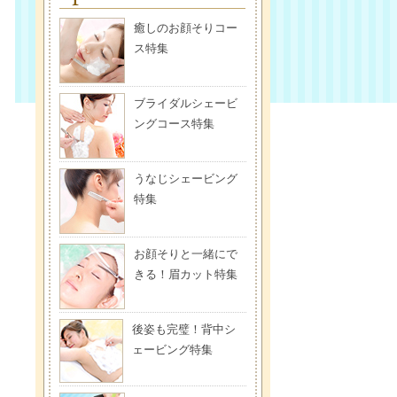
癒しのお顔そりコー
ス特集
ブライダルシェービ
ングコース特集
うなじシェービング
特集
お顔そりと一緒にで
きる！眉カット特集
後姿も完璧！背中シ
ェービング特集