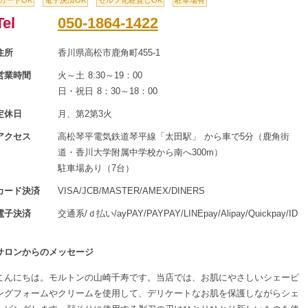
カードOK
電子決済OK
セルフ化粧直しOK
駐車場有
Tel
050-1864-1422
住所
香川県高松市鹿角町455-1
営業時間
火～土 8:30～19：00
日・祝日 8：30～18：00
定休日
月、第2第3火
アクセス
高松琴平電気鉄道琴平線「太田駅」 から車で5分（鹿角街
道・香川大学附属中学校から南へ300m）
駐車場あり（7台）
カード決済
VISA/JCB/MASTER/AMEX/DINERS
電子決済
交通系/ｄ払い/ayPAY/PAYPAY/LINEpay/Alipay/Quickpay/ID
サロンからのメッセージ
こんにちは。モルトンの山崎千寿です。当店では、お肌にやさしいシェービ
ングフォームやクリームを使用して、デリケートなお肌を保護しながらシェ