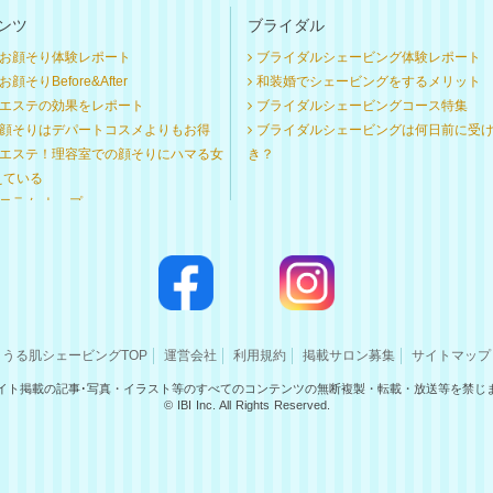
ンツ
ブライダル
お顔そり体験レポート
ブライダルシェービング体験レポート
顔そりBefore&After
和装婚でシェービングをするメリット
エステの効果をレポート
ブライダルシェービングコース特集
顔そりはデパートコスメよりもお得
ブライダルシェービングは何日前に受
エステ！理容室での顔そりにハマる女
き？
えている
コラム トップ
うる肌シェービングTOP
運営会社
利用規約
掲載サロン募集
サイトマップ
イト掲載の記事･写真・イラスト等のすべてのコンテンツの無断複製・転載・放送等を禁じ
© IBI Inc. All Rights Reserved.