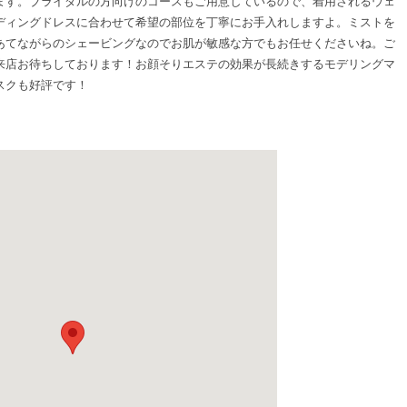
ます。ブライダルの方向けのコースもご用意しているので、着用されるウェ
ディングドレスに合わせて希望の部位を丁寧にお手入れしますよ。ミストを
あてながらのシェービングなのでお肌が敏感な方でもお任せくださいね。ご
来店お待ちしております！お顔そりエステの効果が長続きするモデリングマ
スクも好評です！