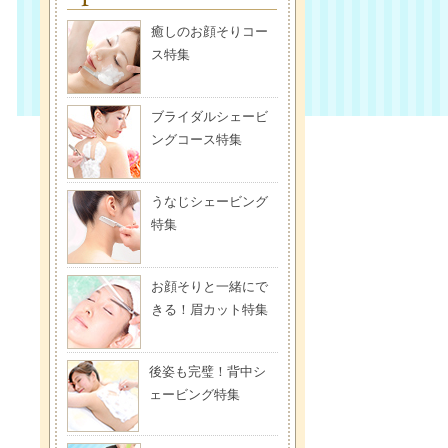
癒しのお顔そりコー
ス特集
ブライダルシェービ
ングコース特集
うなじシェービング
特集
お顔そりと一緒にで
きる！眉カット特集
後姿も完璧！背中シ
ェービング特集