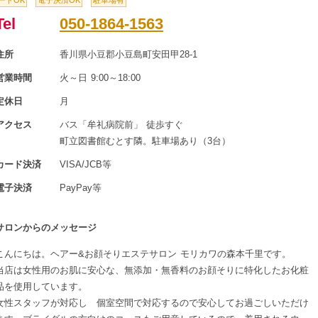
ードOK
電子決済OK
駐車場有
Tel
050-1864-1563
住所
香川県小豆郡小豆島町安田甲28-1
営業時間
火～日 9:00～18:00
定休日
月
アクセス
バス「牟礼病院前」 徒歩すぐ
町立図書館むとす隣。駐車場あり（3台）
カード決済
VISA/JCB等
電子決済
PayPay等
サロンからのメッセージ
こんにちは。ヘアー&お顔そりエステサロン モリカワの森本千里です。
当店は女性用のお肌に安心な、無添加・無香料のお顔そりに特化したお化粧
品を使用しています。
女性スタッフが対応し 個室空間で対応するので安心してお過ごしいただけ