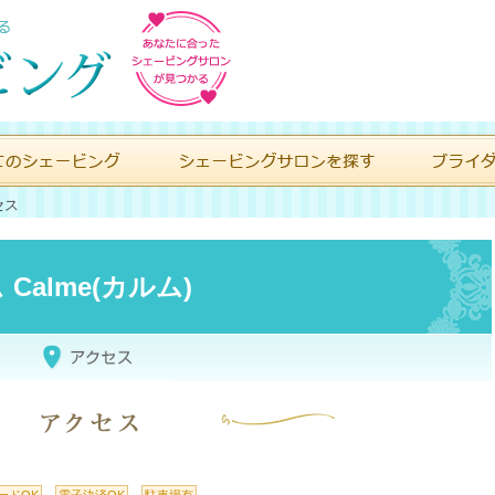
セス
alme(カルム)