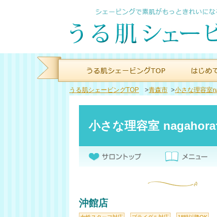
うる肌シェービングTOP
>
青森市
>
小さな理容室nag
小さな理容室 nagaho
沖館店