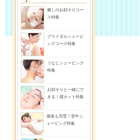
癒しのお顔そりコー
ス特集
ブライダルシェービ
ングコース特集
うなじシェービング
特集
お顔そりと一緒にで
きる！眉カット特集
後姿も完璧！背中シ
ェービング特集