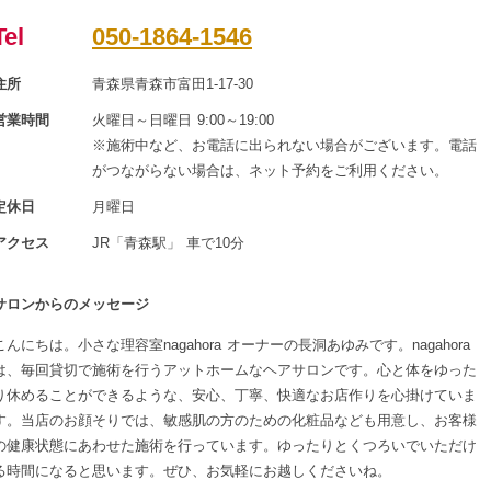
Tel
050-1864-1546
住所
青森県青森市富田1-17-30
営業時間
火曜日～日曜日 9:00～19:00
※施術中など、お電話に出られない場合がございます。電話
がつながらない場合は、ネット予約をご利用ください。
定休日
月曜日
アクセス
JR「青森駅」 車で10分
サロンからのメッセージ
こんにちは。小さな理容室nagahora オーナーの長洞あゆみです。nagahora
は、毎回貸切で施術を行うアットホームなヘアサロンです。心と体をゆった
り休めることができるような、安心、丁寧、快適なお店作りを心掛けていま
す。当店のお顔そりでは、敏感肌の方のための化粧品なども用意し、お客様
の健康状態にあわせた施術を行っています。ゆったりとくつろいでいただけ
る時間になると思います。ぜひ、お気軽にお越しくださいね。