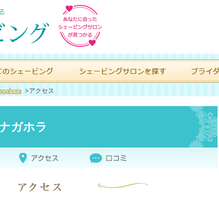
ahora
>
アクセス
raナガホラ