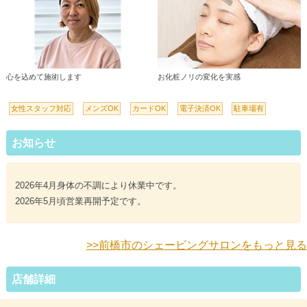
心を込めて施術します
お化粧ノリの変化を実感
女性スタッフ対応
メンズOK
カードOK
電子決済OK
駐車場有
お知らせ
2026年4月身体の不調により休業中です。
2026年5月頃営業再開予定です。
>>前橋市のシェービングサロンをもっと見る
店舗詳細