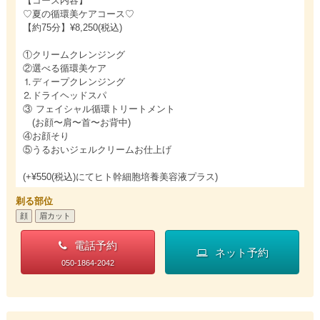
【コース内容】
♡夏の循環美ケアコース♡
【約75分】¥8,250(税込)
①クリームクレンジング
②選べる循環美ケア
⒈ディープクレンジング
⒉ドライヘッドスパ
③ フェイシャル循環トリートメント
(お顔〜肩〜首〜お背中)
④お顔そり
⑤うるおいジェルクリームお仕上げ
(+¥550(税込)にてヒト幹細胞培養美容液プラス)
剃る部位
顔
眉カット
電話予約
ネット予約
050-1864-2042