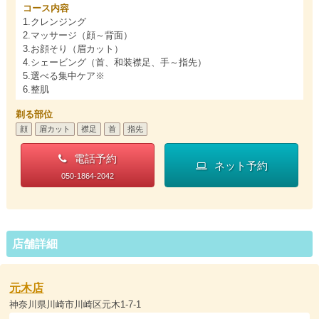
コース内容
1.クレンジング
2.マッサージ（顔～背面）
3.お顔そり（眉カット）
4.シェービング（首、和装襟足、手～指先）
5.選べる集中ケア※
6.整肌
剃る部位
顔
眉カット
襟足
首
指先
電話予約
ネット予約
050-1864-2042
店舗詳細
元木店
神奈川県川崎市川崎区元木1-7-1