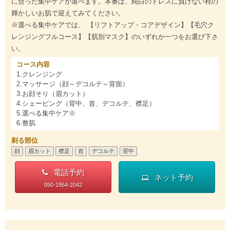
に合った集中ケアが選べます。本番は、純白のドレスに負けない程の
輝かしいお肌で迎えてみてください。
※選べる集中ケアでは、 【リフトアップ・コアデザイン】【毛穴ク
レンジングフルコース】【肌別マスク】のいずれか一つをお選び下さ
い。
コース内容
1.クレンジング
2.マッサージ（顔～デコルテ～背面）
3.お顔そり（眉カット）
4.シェービング（背中、首、デコルテ、襟足）
5.選べる集中ケア※
6.整肌
剃る部位
顔
眉カット
襟足
首
デコルテ
背中
電話予約
ネット予約
050-1864-2042