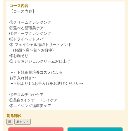
コース内容
【コース内容】
①クリームクレンジング
②選べる循環美ケア
⑴ディープクレンジング
⑵ドライヘッドスパ
③ フェイシャル循環トリートメント
(お顔〜肩〜首〜お背中)
④お顔そり
⑤うるおいジェルクリームお仕上げ
〜ヒト幹細胞培養コスメによる
お手入れ付き〜
〜下記より1つお手入れをお選びください〜
①デコルテつやケア
②美白&インナードライケア
③エイジング循環美ケア
剃る部位
顔
眉カット