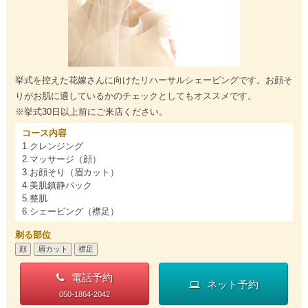
挙式を控えた花嫁さんに向けたリハーサルシェービングです。お顔そ
りがお肌に適しているかのチェックとしてもオススメです。
※挙式30日以上前にご来店ください。
コース内容
1.クレンジング
2.マッサージ（顔）
3.お顔そり（眉カット）
4.美肌鎮静パック
5.整肌
6.シェービング（襟足）
剃る部位
顔
眉カット
襟足
電話予約
ネット予約
050-1864-2042