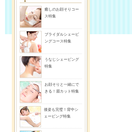
癒しのお顔そりコー
ス特集
ブライダルシェービ
ングコース特集
うなじシェービング
特集
お顔そりと一緒にで
きる！眉カット特集
後姿も完璧！背中シ
ェービング特集