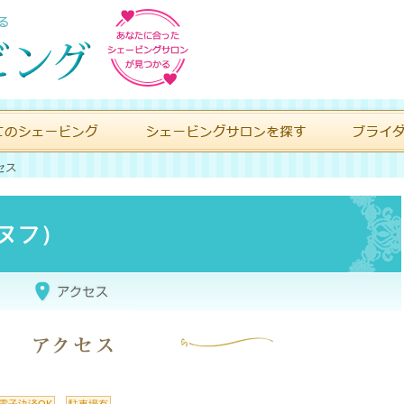
セス
f（ヌフ）