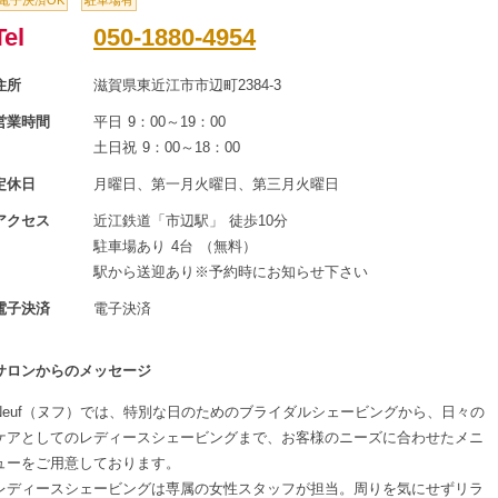
電子決済OK
駐車場有
Tel
050-1880-4954
住所
滋賀県東近江市市辺町2384-3
営業時間
平日 9：00～19：00
土日祝 9：00～18：00
定休日
月曜日、第一月火曜日、第三月火曜日
アクセス
近江鉄道「市辺駅」 徒歩10分
駐車場あり 4台 （無料）
駅から送迎あり※予約時にお知らせ下さい
電子決済
電子決済
サロンからのメッセージ
Neuf（ヌフ）では、特別な日のためのブライダルシェービングから、日々の
ケアとしてのレディースシェービングまで、お客様のニーズに合わせたメニ
ューをご用意しております。
レディースシェービングは専属の女性スタッフが担当。周りを気にせずリラ