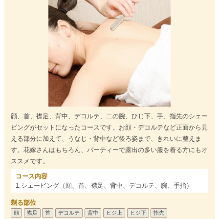
顔、首、襟足、背中、デコルテ、二の腕、ひじ下、手、指先のシェー
ビングがセットになったコースです。お顔・デコルテなど正面から見
える部分に加えて、うなじ・背中など後ろ姿まで、きれいに整えま
す。花嫁さんはもちろん、パーティーで露出の多い服を着る方にもオ
ススメです。
コース内容
1.シェービング（顔、首、襟足、背中、デコルテ、腕、手指）
剃る部位
顔
襟足
首
デコルテ
背中
ヒジ上
ヒジ下
指先