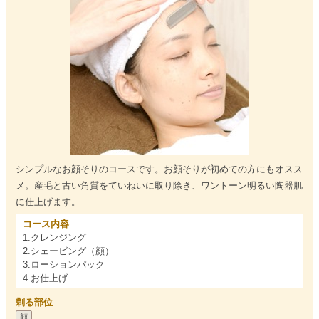
シンプルなお顔そりのコースです。お顔そりが初めての方にもオスス
メ。産毛と古い角質をていねいに取り除き、ワントーン明るい陶器肌
に仕上げます。
コース内容
1.クレンジング
2.シェービング（顔）
3.ローションパック
4.お仕上げ
剃る部位
顔