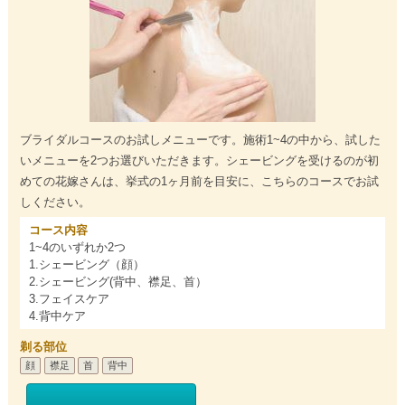
ブライダルコースのお試しメニューです。施術1~4の中から、試した
いメニューを2つお選びいただきます。シェービングを受けるのが初
めての花嫁さんは、挙式の1ヶ月前を目安に、こちらのコースでお試
しください。
コース内容
1~4のいずれか2つ
1.シェービング（顔）
2.シェービング(背中、襟足、首）
3.フェイスケア
4.背中ケア
剃る部位
顔
襟足
首
背中