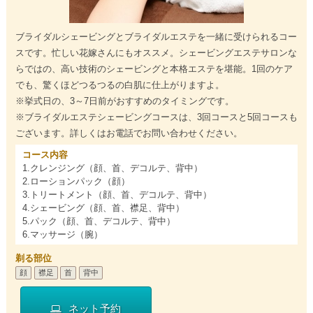
ブライダルシェービングとブライダルエステを一緒に受けられるコー
スです。忙しい花嫁さんにもオススメ。シェービングエステサロンな
らではの、高い技術のシェービングと本格エステを堪能。1回のケア
でも、驚くほどつるつるの白肌に仕上がりますよ。
※挙式日の、3～7日前がおすすめのタイミングです。
※ブライダルエステシェービングコースは、3回コースと5回コースも
ございます。詳しくはお電話でお問い合わせください。
コース内容
1.クレンジング（顔、首、デコルテ、背中）
2.ローションパック（顔）
3.トリートメント（顔、首、デコルテ、背中）
4.シェービング（顔、首、襟足、背中）
5.パック（顔、首、デコルテ、背中）
6.マッサージ（腕）
剃る部位
顔
襟足
首
背中
ネット予約