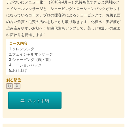
テがついにメニュー化！（2016年4月～）気持ち良すぎると評判のフ
ェイシャルマッサージと、シェービング・ローションパックがセット
になっているコース。プロの理容師によるシェービングで、お肌表面
の古い角質・毛穴の汚れをしっかり取り除きます。化粧水・美容液が
染み込みやすいお肌へ！新陳代謝もアップして、美しい素肌への生ま
れ変わりを促進します！
コース内容
1.クレンジング
2.フェイシャルマッサージ
3.シェービング（顔・首）
4.ローションパック
5.お仕上げ
剃る部位
顔
首
ネット予約