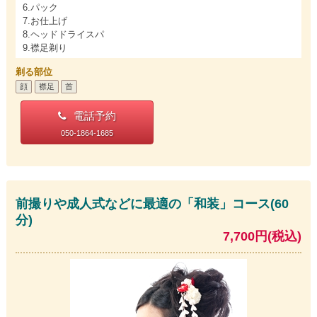
6.パック
7.お仕上げ
8.ヘッドドライスパ
9.襟足剃り
剃る部位
顔
襟足
首
電話予約
050-1864-1685
前撮りや成人式などに最適の「和装」コース(60
分)
7,700円(税込)