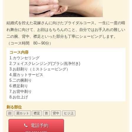
結婚式を控えた花嫁さんに向けたブライダルコース。一生に一度の晴
れ舞台に向けて、お顔はもちろんのこと、自分ではお手入れの難しい
二の腕、背中、襟足といった部分も丁寧にシェービングします。
（コース時間 80～90分）
コース内容
1.カウンセリング
2.フェイスクレンジング(ブラシ洗浄付き)
3.お顔剃り（ミストシェービング）
4.眉カットサービス
5.二の腕剃り
6.襟足剃り
7.お背中剃り
8.お仕上げ
剃る部位
顔
眉カット
襟足
首
背中
ヒジ上
電話予約