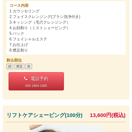
コース内容
1.カウンセリング
2.フェイスクレンジング(ブラシ洗浄付き)
3.キッシング（毛穴クレンジング）
4.お顔剃り（ミストシェービング）
5.パック
6.フェイシャルエステ
7.お仕上げ
8.襟足剃り
剃る部位
顔
襟足
首
電話予約
050-1864-1685
リフトケアシェービング(100分)
13,600円(税込)