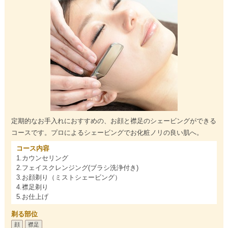
定期的なお手入れにおすすめの、お顔と襟足のシェービングができる
コースです。プロによるシェービングでお化粧ノリの良い肌へ。
コース内容
1.カウンセリング
2.フェイスクレンジング(ブラシ洗浄付き)
3.お顔剃り（ミストシェービング）
4.襟足剃り
5.お仕上げ
剃る部位
顔
襟足