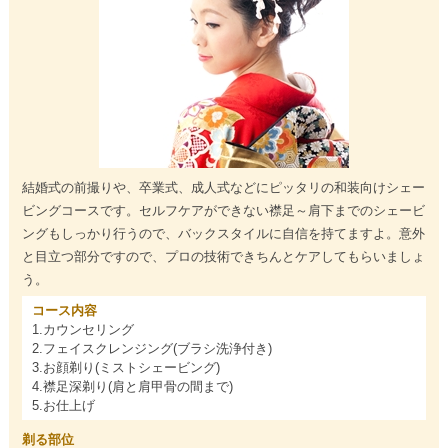
結婚式の前撮りや、卒業式、成人式などにピッタリの和装向けシェー
ビングコースです。セルフケアができない襟足～肩下までのシェービ
ングもしっかり行うので、バックスタイルに自信を持てますよ。意外
と目立つ部分ですので、プロの技術できちんとケアしてもらいましょ
う。
コース内容
1.カウンセリング
2.フェイスクレンジング(ブラシ洗浄付き)
3.お顔剃り(ミストシェービング)
4.襟足深剃り(肩と肩甲骨の間まで)
5.お仕上げ
剃る部位