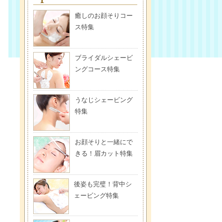
癒しのお顔そりコー
ス特集
ブライダルシェービ
ングコース特集
うなじシェービング
特集
お顔そりと一緒にで
きる！眉カット特集
後姿も完璧！背中シ
ェービング特集