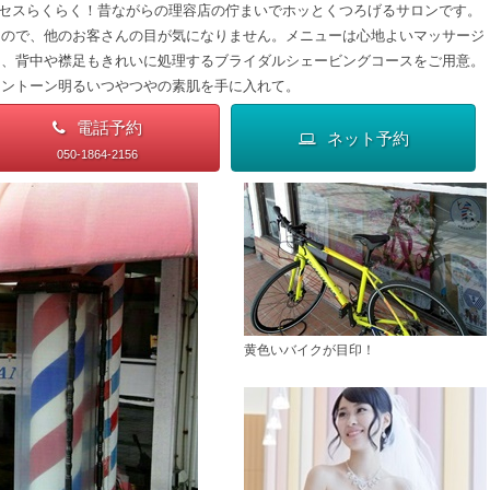
クセスらくらく！昔ながらの理容店の佇まいでホッとくつろげるサロンです。
るので、他のお客さんの目が気になりません。メニューは心地よいマッサージ
と、背中や襟足もきれいに処理するブライダルシェービングコースをご用意。
ワントーン明るいつやつやの素肌を手に入れて。
電話予約
ネット予約
050-1864-2156
黄色いバイクが目印！