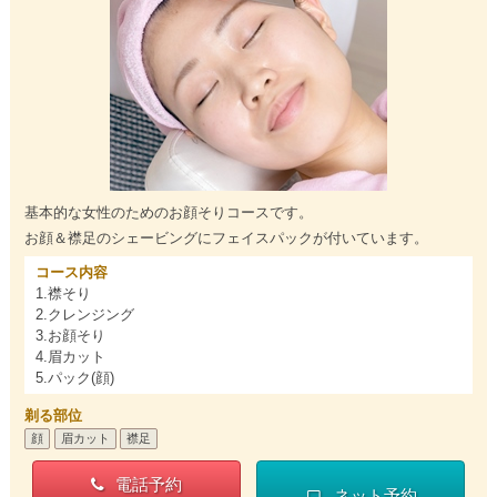
基本的な女性のためのお顔そりコースです。
お顔＆襟足のシェービングにフェイスパックが付いています。
コース内容
1.襟そり
2.クレンジング
3.お顔そり
4.眉カット
5.パック(顔)
剃る部位
顔
眉カット
襟足
電話予約
ネット予約