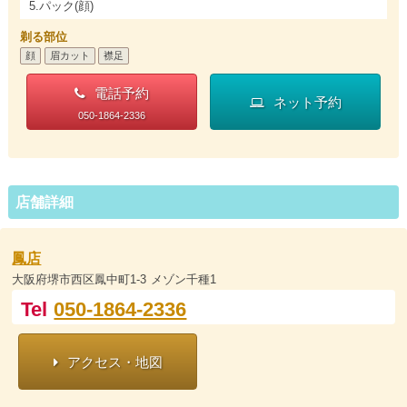
5.パック(顔)
剃る部位
顔
眉カット
襟足
電話予約
ネット予約
050-1864-2336
店舗詳細
鳳店
大阪府堺市西区鳳中町1-3 メゾン千種1
Tel
050-1864-2336
アクセス・地図