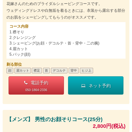
花嫁さんのためのブライダルシェービングコースです。
ウェディングドレスや白無垢を着るときには、衣装から露出する部分
のお肌をシェービングしてもらうのがオススメです。
コース内容
1.襟そり
2.クレンジング
3.シェービング(お顔・デコルテ・首・背中・二の腕)
4.眉カット
5.パック(顔)
剃る部位
顔
眉カット
襟足
首
デコルテ
背中
ヒジ上
電話予約
ネット予約
050-1864-2336
【メンズ】 男性のお顔そりコース(25分)
2,800円(税込)