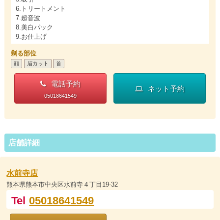
6.トリートメント
7.超音波
8.美白パック
9.お仕上げ
剃る部位
顔
眉カット
首
電話予約
ネット予約
05018641549
店舗詳細
水前寺店
熊本県熊本市中央区水前寺４丁目19-32
Tel
05018641549