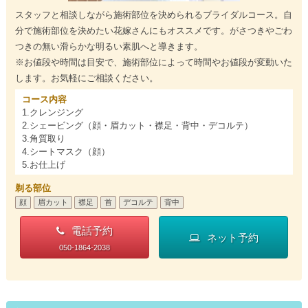
スタッフと相談しながら施術部位を決められるブライダルコース。自
分で施術部位を決めたい花嫁さんにもオススメです。がさつきやごわ
つきの無い滑らかな明るい素肌へと導きます。
※お値段や時間は目安で、施術部位によって時間やお値段が変動いた
します。お気軽にご相談ください。
コース内容
1.クレンジング
2.シェービング（顔・眉カット・襟足・背中・デコルテ）
3.角質取り
4.シートマスク（顔）
5.お仕上げ
剃る部位
顔
眉カット
襟足
首
デコルテ
背中
電話予約
ネット予約
050-1864-2038