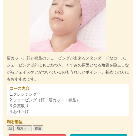
眉カット、顔と襟足のシェービングが出来るスタンダードなコース。
シェービング以外にもごわつき、くすみの原因となる角質を除去しな
がらフェイスケアがついているのもうれしいポイント。初めての方に
もおすすめです。
コース内容
1.クレンジング
2.シェービング（顔・眉カット・襟足）
3.角質取り
4.お仕上げ
剃る部位
顔
眉カット
襟足