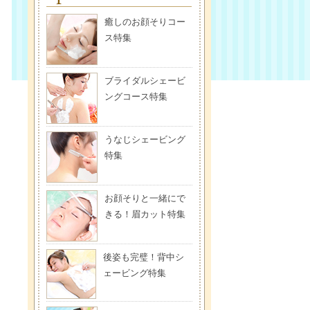
癒しのお顔そりコー
ス特集
ブライダルシェービ
ングコース特集
うなじシェービング
特集
お顔そりと一緒にで
きる！眉カット特集
後姿も完璧！背中シ
ェービング特集