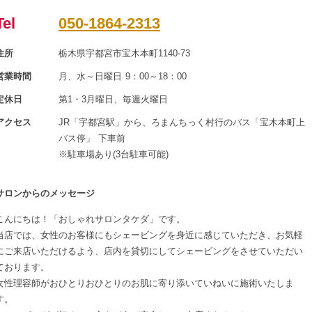
Tel
050-1864-2313
住所
栃木県宇都宮市宝木本町1140-73
営業時間
月、水～日曜日 9：00～18：00
定休日
第1・3月曜日、毎週火曜日
アクセス
JR「宇都宮駅」から、ろまんちっく村行のバス「宝木本町上
バス停」 下車前
※駐車場あり(3台駐車可能)
サロンからのメッセージ
こんにちは！「おしゃれサロンタケダ」です。
当店では、女性のお客様にもシェービングを身近に感じていただき、お気軽
にご来店いただけるよう、店内を貸切にしてシェービングをさせていただい
ております。
女性理容師がおひとりおひとりのお肌に寄り添いていねいに施術いたしま
す。