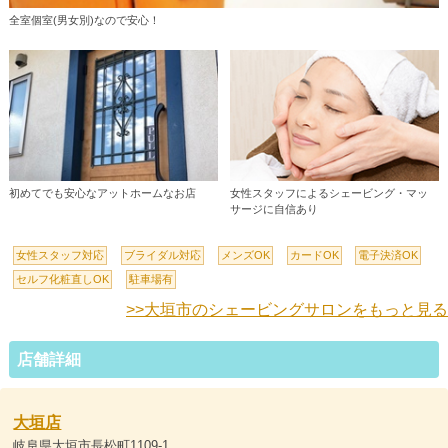
全室個室(男女別)なので安心！
初めてでも安心なアットホームなお店
女性スタッフによるシェービング・マッ
サージに自信あり
女性スタッフ対応
ブライダル対応
メンズOK
カードOK
電子決済OK
セルフ化粧直しOK
駐車場有
>>大垣市のシェービングサロンをもっと見る
店舗詳細
大垣店
岐阜県大垣市長松町1109-1