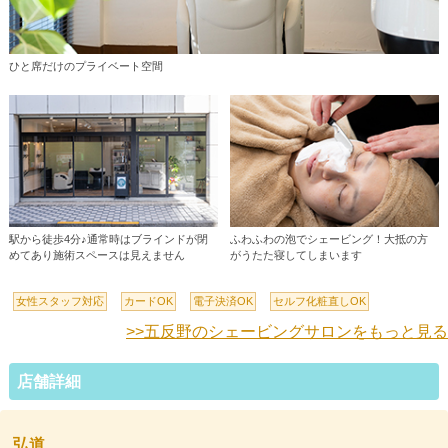
ひと席だけのプライベート空間
駅から徒歩4分♪通常時はブラインドが閉
ふわふわの泡でシェービング！大抵の方
めてあり施術スペースは見えません
がうたた寝してしまいます
女性スタッフ対応
カードOK
電子決済OK
セルフ化粧直しOK
>>五反野のシェービングサロンをもっと見る
店舗詳細
弘道