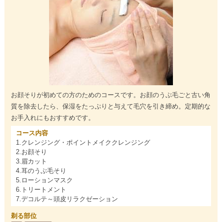
お顔そりが初めての方のためのコースです。お顔のうぶ毛ごと古い角
質を除去したら、保湿をたっぷりと与えて毛穴を引き締め。定期的な
お手入れにもおすすめです。
コース内容
1.クレンジング・ポイントメイククレンジング
2.お顔そり
3.眉カット
4.耳のうぶ毛そり
5.ローションマスク
6.トリートメント
7.デコルテ～頭皮リラクゼーション
剃る部位