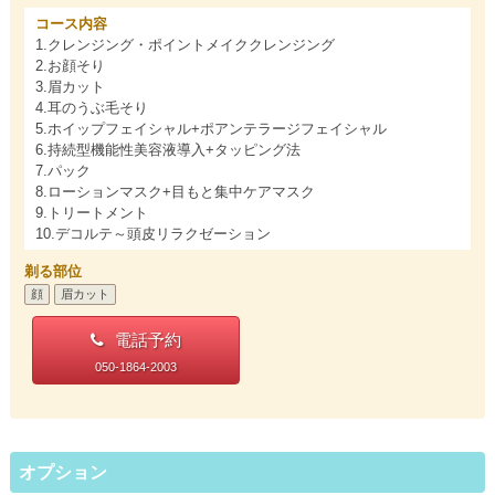
コース内容
1.クレンジング・ポイントメイククレンジング
2.お顔そり
3.眉カット
4.耳のうぶ毛そり
5.ホイップフェイシャル+ポアンテラージフェイシャル
6.持続型機能性美容液導入+タッピング法
7.パック
8.ローションマスク+目もと集中ケアマスク
9.トリートメント
10.デコルテ～頭皮リラクゼーション
剃る部位
顔
眉カット
電話予約
050-1864-2003
オプション