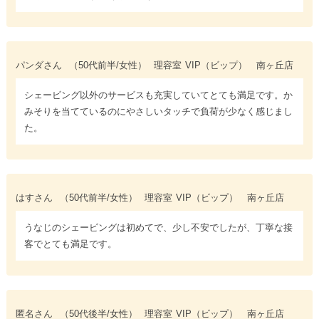
パンダさん
（50代前半/女性）
理容室 VIP（ビップ） 南ヶ丘店
シェービング以外のサービスも充実していてとても満足です。か
みそりを当てているのにやさしいタッチで負荷が少なく感じまし
た。
はすさん
（50代前半/女性）
理容室 VIP（ビップ） 南ヶ丘店
うなじのシェービングは初めてで、少し不安でしたが、丁寧な接
客でとても満足です。
匿名さん
（50代後半/女性）
理容室 VIP（ビップ） 南ヶ丘店