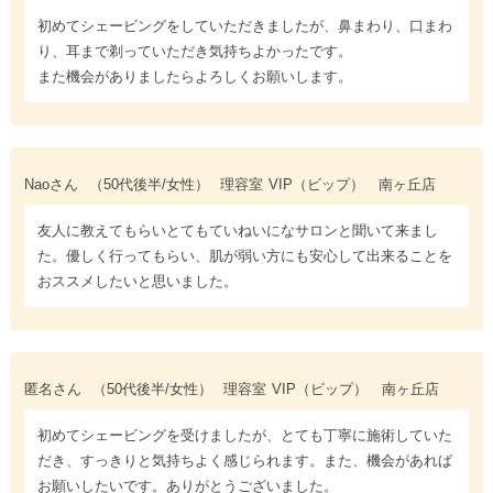
初めてシェービングをしていただきましたが、鼻まわり、口まわ
り、耳まで剃っていただき気持ちよかったです。
また機会がありましたらよろしくお願いします。
Naoさん
（50代後半/女性）
理容室 VIP（ビップ） 南ヶ丘店
友人に教えてもらいとてもていねいになサロンと聞いて来まし
た。優しく行ってもらい、肌が弱い方にも安心して出来ることを
おススメしたいと思いました。
匿名さん
（50代後半/女性）
理容室 VIP（ビップ） 南ヶ丘店
初めてシェービングを受けましたが、とても丁寧に施術していた
だき、すっきりと気持ちよく感じられます。また、機会があれば
お願いしたいです。ありがとうございました。