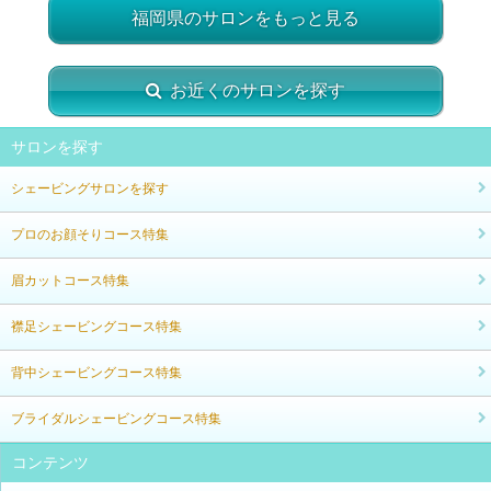
福岡県のサロンをもっと見る
お近くのサロンを探す
サロンを探す
シェービングサロンを探す
プロのお顔そりコース特集
眉カットコース特集
襟足シェービングコース特集
背中シェービングコース特集
ブライダルシェービングコース特集
コンテンツ