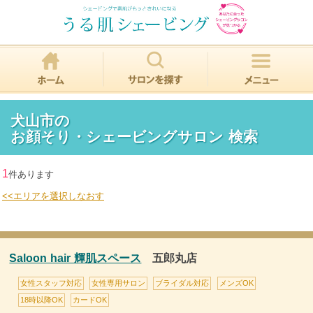
犬山市の
お顔そり・シェービングサロン 検索
1
件あります
<<エリアを選択しなおす
Saloon hair 輝肌スペース
五郎丸店
女性スタッフ対応
女性専用サロン
ブライダル対応
メンズOK
18時以降OK
カードOK