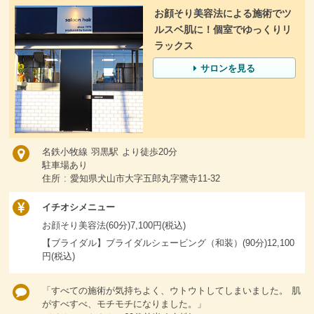
お顔そり美容法による施術でツ
ルスベ肌に！個室でゆっくりリ
ラックス
サロンを見る
名鉄小牧線 羽黒駅 より徒歩20分
駐車場あり
住所 : 愛知県犬山市大字五郎丸字鷺寺11-32
イチオシメニュー
お顔そり美容法(60分)7,100円(税込)
【ブライダル】ブライダルシェービング（和装）(90分)12,100
円(税込)
「すべての施術が気持ちよく、ウトウトしてしまいました。 肌
がすべすべ、モチモチになりました。」