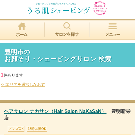
豊明市の
お顔そり・シェービングサロン 検索
1
件あります
<<エリアを選択しなおす
ヘアサロン ナカサン（Hair Salon NaKaSaN）
豊明新栄
店
メンズOK
18時以降OK