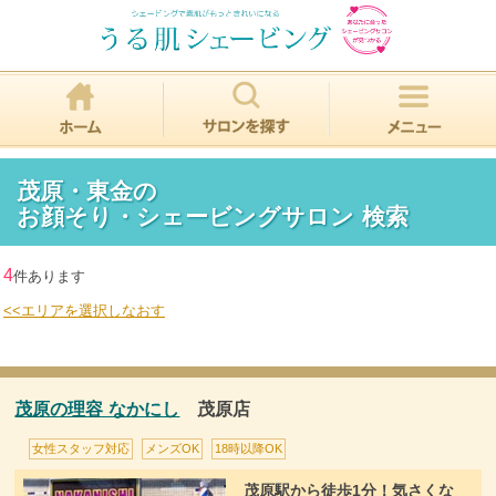
茂原・東金の
お顔そり・シェービングサロン 検索
4
件あります
<<エリアを選択しなおす
茂原の理容 なかにし
茂原店
女性スタッフ対応
メンズOK
18時以降OK
茂原駅から徒歩1分！気さくな