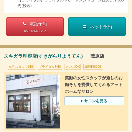
【ブライダル】ブライダルトリートメントコース(120分)9,000
円(税込)
電話予約
ネット予約
050-1864-1792
スキガラ理容店(すきがらりようてん）
茂原店
女性スタッフ対応
ブライダル対応
メンズOK
18時以降OK
笑顔の女性スタッフが癒しのお
顔そりを提供してくれるアット
ホームなサロン
サロンを見る