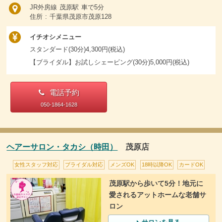
JR外房線 茂原駅 車で5分
住所 : 千葉県茂原市茂原128
イチオシメニュー
スタンダード(30分)4,300円(税込)
【ブライダル】お試しシェービング(30分)5,000円(税込)
電話予約
050-1864-1628
ヘアーサロン・タカシ（時田）
茂原店
女性スタッフ対応
ブライダル対応
メンズOK
18時以降OK
カードOK
茂原駅から歩いて5分！地元に
愛されるアットホームな老舗サ
ロン