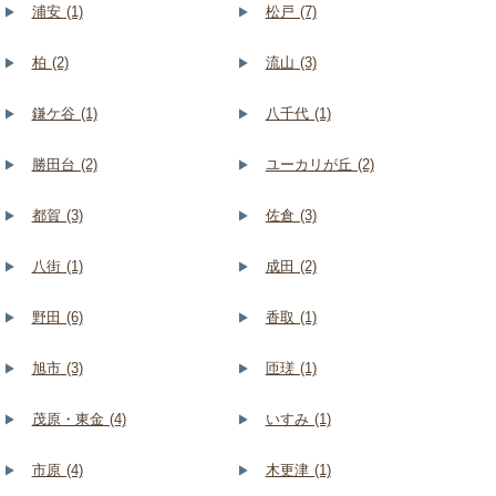
浦安 (1)
松戸 (7)
柏 (2)
流山 (3)
鎌ケ谷 (1)
八千代 (1)
勝田台 (2)
ユーカリが丘 (2)
都賀 (3)
佐倉 (3)
八街 (1)
成田 (2)
野田 (6)
香取 (1)
旭市 (3)
匝瑳 (1)
茂原・東金 (4)
いすみ (1)
市原 (4)
木更津 (1)