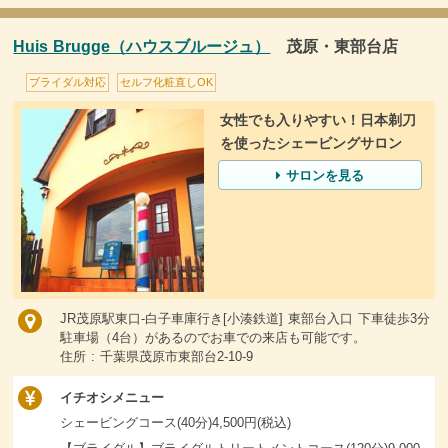
Huis Brugge（ハウスブルージュ）
茂原・東部台店
ブライダル対応
セルフ化粧直しOK
女性でも入りやすい！日本剃刀
を使ったシェービングサロン
サロンを見る
JR茂原駅東口-白子車庫行き[小湊鉄道] 東部台入口 下車徒歩3分
駐車場（4台）があるのでお車での来店も可能です。
住所 : 千葉県茂原市東部台2-10-9
イチオシメニュー
シェービングコース(40分)4,500円(税込)