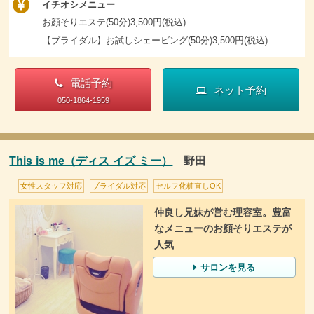
イチオシメニュー
お顔そりエステ(50分)3,500円(税込)
【ブライダル】お試しシェービング(50分)3,500円(税込)
電話予約
ネット予約
050-1864-1959
This is me（ディス イズ ミー）
野田
女性スタッフ対応
ブライダル対応
セルフ化粧直しOK
仲良し兄妹が営む理容室。豊富
なメニューのお顔そりエステが
人気
サロンを見る