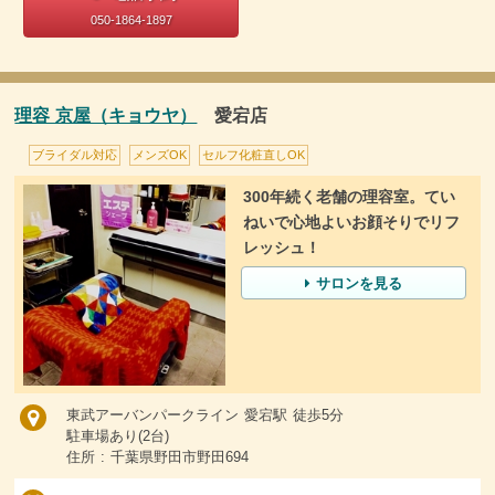
050-1864-1897
理容 京屋（キョウヤ）
愛宕店
ブライダル対応
メンズOK
セルフ化粧直しOK
300年続く老舗の理容室。てい
ねいで心地よいお顔そりでリフ
レッシュ！
サロンを見る
東武アーバンパークライン 愛宕駅 徒歩5分
駐車場あり(2台)
住所 : 千葉県野田市野田694