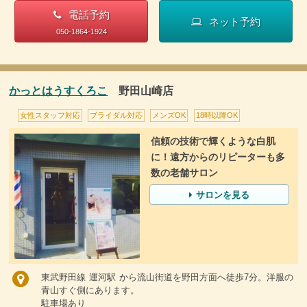
電話予約
ネット予約
050-1864-1924
かっとはうすくろこ
野田山崎店
女性スタッフ対応
ブライダル対応
メンズOK
18時以降OK
信頼の技術で輝くような白肌
に！遠方からのリピーターも多
数の老舗サロン
サロンを見る
東武野田線 運河駅 から流山街道を野田方面へ徒歩7分。洋服の
青山すぐ側にあります。
駐車場あり