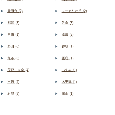
勝田台 (2)
ユーカリが丘 (2)
都賀 (3)
佐倉 (3)
八街 (1)
成田 (2)
野田 (6)
香取 (1)
旭市 (3)
匝瑳 (1)
茂原・東金 (4)
いすみ (1)
市原 (4)
木更津 (1)
君津 (3)
館山 (1)