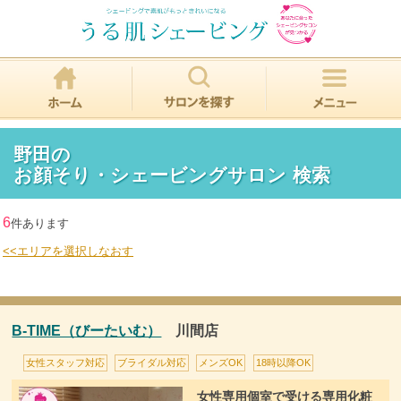
野田の
お顔そり・シェービングサロン 検索
6
件あります
<<エリアを選択しなおす
B-TIME（びーたいむ）
川間店
女性スタッフ対応
ブライダル対応
メンズOK
18時以降OK
女性専用個室で受ける専用化粧