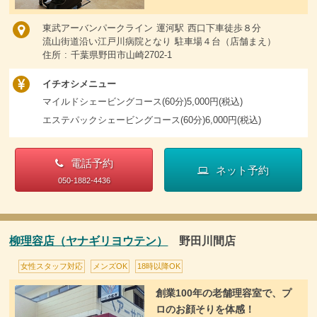
東武アーバンパークライン 運河駅 西口下車徒歩８分
流山街道沿い江戸川病院となり 駐車場４台（店舗まえ）
住所 : 千葉県野田市山崎2702-1
イチオシメニュー
マイルドシェービングコース(60分)5,000円(税込)
エステパックシェービングコース(60分)6,000円(税込)
電話予約
ネット予約
050-1882-4436
柳理容店（ヤナギリヨウテン）
野田川間店
女性スタッフ対応
メンズOK
18時以降OK
創業100年の老舗理容室で、プ
ロのお顔そりを体感！