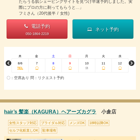
たらうる肌シェービングサイトを見つけ早速予約しました。実
際にプロの方に剃ってもらうと...」
フミさん（20代後半 / 女性)
電話予約
ネット予約
050-1864-2219
木
金
土
日
月
火
水
8/6
7
8
9
10
11
12
TEL
〇
〇
〇
休
〇
〇
〇：空席あり 問：リクエスト予約
hair’s 髪楽（KAGURA）ヘアーズカグラ
小倉店
女性スタッフ対応
ブライダル対応
メンズOK
18時以降OK
セルフ化粧直しOK
駐車場有