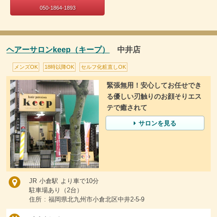
050-1864-1893
ヘアーサロンkeep（キープ）
中井店
メンズOK
18時以降OK
セルフ化粧直しOK
緊張無用！安心してお任せでき
る優しい刃触りのお顔そりエス
テで癒されて
サロンを見る
JR 小倉駅 より車で10分
駐車場あり（2台）
住所 : 福岡県北九州市小倉北区中井2-5-9