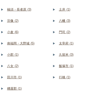
柚須・長者原 (3)
土井 (1)
宗像 (2)
八幡 (3)
小倉 (6)
門司 (2)
南福岡・大野城 (5)
太宰府 (1)
小郡 (1)
久留米 (3)
八女 (2)
飯塚市 (1)
田川市 (1)
行橋 (1)
糟屋郡 (1)