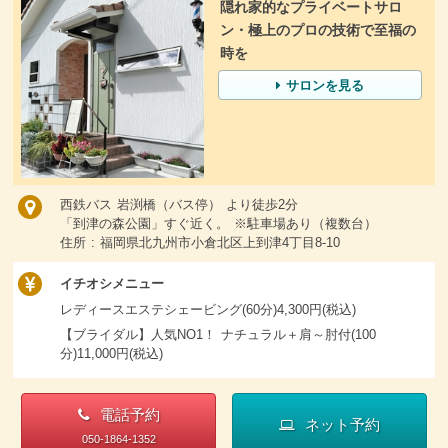
隠れ家的なプライベートサロ
ン・極上のプロの技術で至福の
時を
サロンを見る
西鉄バス 岩渕橋（バス停） より徒歩2分
「到津の森公園」すぐ近く。 ※駐車場あり（複数台）
住所 : 福岡県北九州市小倉北区上到津4丁目8-10
イチオシメニュー
レディースエステシェービング(60分)4,300円(税込)
【ブライダル】人気NO1！ ナチュラル＋肩～肘付(100
分)11,000円(税込)
電話予約
ネット予約
050-1864-1352