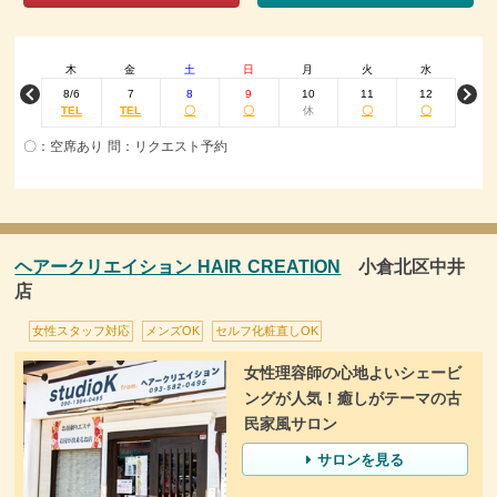
木
金
土
日
月
火
水
8/6
7
8
9
10
11
12
TEL
TEL
〇
〇
休
〇
〇
〇：空席あり 問：リクエスト予約
ヘアークリエイション HAIR CREATION
小倉北区中井
店
女性スタッフ対応
メンズOK
セルフ化粧直しOK
女性理容師の心地よいシェービ
ングが人気！癒しがテーマの古
民家風サロン
サロンを見る