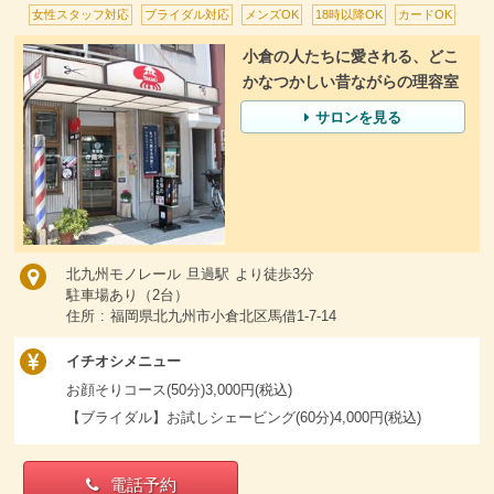
女性スタッフ対応
ブライダル対応
メンズOK
18時以降OK
カードOK
小倉の人たちに愛される、どこ
かなつかしい昔ながらの理容室
サロンを見る
北九州モノレール 旦過駅 より徒歩3分
駐車場あり（2台）
住所 : 福岡県北九州市小倉北区馬借1-7-14
イチオシメニュー
お顔そりコース(50分)3,000円(税込)
【ブライダル】お試しシェービング(60分)4,000円(税込)
電話予約