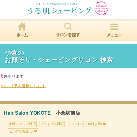
小倉の
お顔そり・シェービングサロン 検索
6
件あります
<<エリアを選択しなおす
Hair Salon YOKOTE
小倉駅前店
女性スタッフ対応
ブライダル対応
メンズOK
18時以降OK
セルフ化粧直しOK