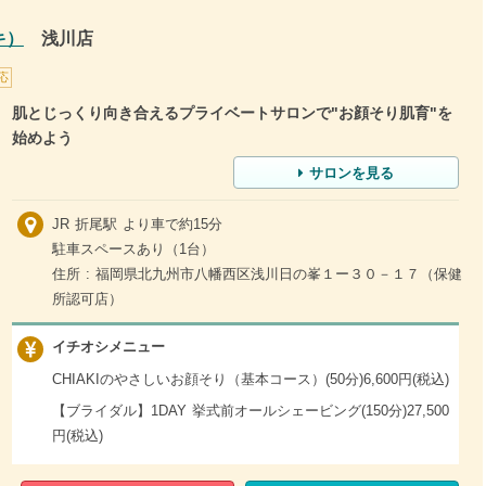
キ）
浅川店
応
肌とじっくり向き合えるプライベートサロンで"お顔そり肌育"を
始めよう
サロンを見る
JR 折尾駅 より車で約15分
駐車スペースあり（1台）
住所 : 福岡県北九州市八幡西区浅川日の峯１ー３０－１７（保健
所認可店）
イチオシメニュー
CHIAKIのやさしいお顔そり（基本コース）(50分)6,600円(税込)
【ブライダル】1DAY 挙式前オールシェービング(150分)27,500
円(税込)