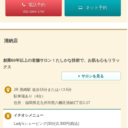
電話予約
ネット予約
050-1864-1745
清納店
創業60年以上の老舗サロン！たしかな技術で、お肌も心もリラッ
クス
サロンを見る
JR 黒崎駅 徒歩15分またはバス5分
駐車場あり（4台）
住所 : 福岡県北九州市西八幡区清納2丁目1-17
イチオシメニュー
Lady'sシェービング(30分)3,300円(税込)