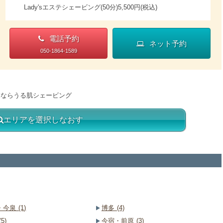
Lady'sエステシェービング(50分)5,500円(税込)
電話予約
ネット予約
050-1864-1589
すならうる肌シェービング
エリアを選択しなおす
今泉 (1)
博多 (4)
5)
今宿・前原 (3)