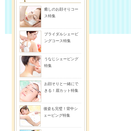
癒しのお顔そりコー
ス特集
ブライダルシェービ
ングコース特集
うなじシェービング
特集
お顔そりと一緒にで
きる！眉カット特集
後姿も完璧！背中シ
ェービング特集