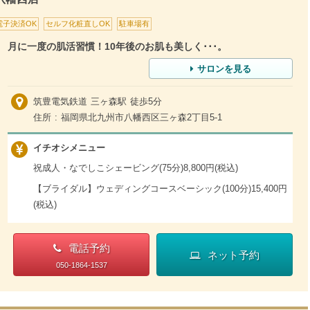
電子決済OK
セルフ化粧直しOK
駐車場有
月に一度の肌活習慣！10年後のお肌も美しく･･･。
サロンを見る
筑豊電気鉄道 三ヶ森駅 徒歩5分
住所 : 福岡県北九州市八幡西区三ヶ森2丁目5-1
イチオシメニュー
祝成人・なでしこシェービング(75分)8,800円(税込)
【ブライダル】ウェディングコースベーシック(100分)15,400円
(税込)
電話予約
ネット予約
050-1864-1537