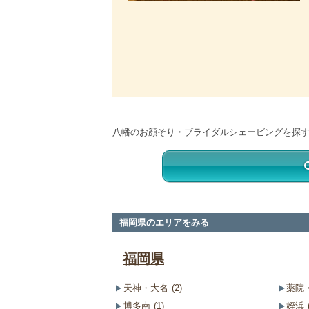
八幡のお顔そり・ブライダルシェービングを探
福岡県のエリアをみる
福岡県
天神・大名 (2)
薬院・
博多南 (1)
姪浜 (