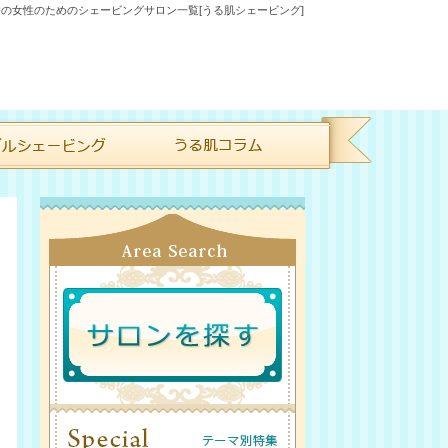
の女性のためのシェービングサロン一覧[うる肌シェービング]