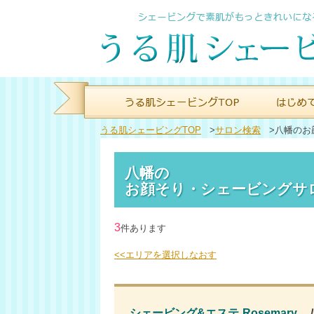
うる肌シェービングTOP
>
サロン検索
>
八幡のお
八幡の
お顔そり・シェービングサ
3
件あります
<<エリアを選択しなおす
シェービング&エステ Rosemary
八