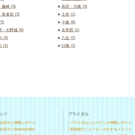
藤崎 (3)
高宮・大橋 (3)
長者原 (3)
土井 (1)
3)
小倉 (6)
・大野城 (5)
太宰府 (1)
 (3)
八女 (2)
 (1)
行橋 (1)
ンツ
ブライダル
お顔そり体験レポート
ブライダルシェービング体験レポート
顔そりBefore&After
和装婚でシェービングをするメリット