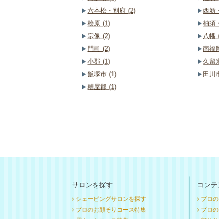
六本松・別府 (2)
西新・
桧原 (1)
柚須・
宗像 (2)
八幡 (
門司 (2)
南福岡
小郡 (1)
久留米
飯塚市 (1)
田川市
糟屋郡 (1)
サロンを探す
コンテ
シェービングサロンを探す
プロの
プロのお顔そりコース特集
プロのお