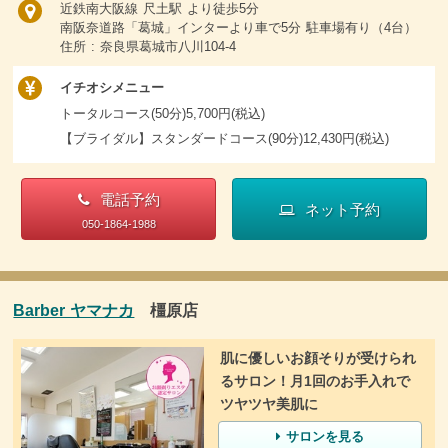
近鉄南大阪線 尺土駅 より徒歩5分
南阪奈道路「葛城」インターより車で5分 駐車場有り（4台）
住所 : 奈良県葛城市八川104-4
イチオシメニュー
トータルコース(50分)5,700円(税込)
【ブライダル】スタンダードコース(90分)12,430円(税込)
電話予約
ネット予約
050-1864-1988
Barber ヤマナカ
橿原店
肌に優しいお顔そりが受けられ
るサロン！月1回のお手入れで
ツヤツヤ美肌に
サロンを見る