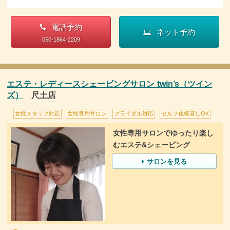
電話予約
ネット予約
050-1864-2209
エステ・レディースシェービングサロン twin’s（ツイン
ズ）
尺土店
女性スタッフ対応
女性専用サロン
ブライダル対応
セルフ化粧直しOK
女性専用サロンでゆったり楽し
むエステ&シェービング
サロンを見る