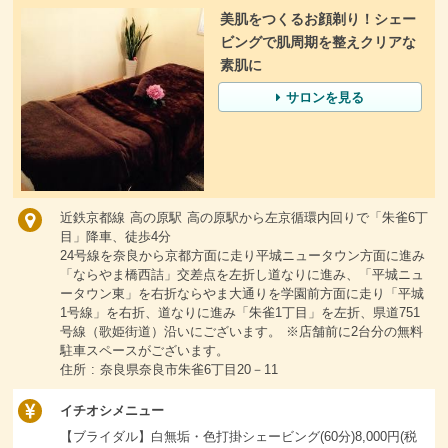
美肌をつくるお顔剃り！シェー
ビングで肌周期を整えクリアな
素肌に
サロンを見る
近鉄京都線 高の原駅 高の原駅から左京循環内回りで「朱雀6丁
目」降車、徒歩4分
24号線を奈良から京都方面に走り平城ニュータウン方面に進み
「ならやま橋西詰」交差点を左折し道なりに進み、「平城ニュ
ータウン東」を右折ならやま大通りを学園前方面に走り「平城
1号線」を右折、道なりに進み「朱雀1丁目」を左折、県道751
号線（歌姫街道）沿いにございます。 ※店舗前に2台分の無料
駐車スペースがございます。
住所 : 奈良県奈良市朱雀6丁目20－11
イチオシメニュー
【ブライダル】白無垢・色打掛シェービング(60分)8,000円(税