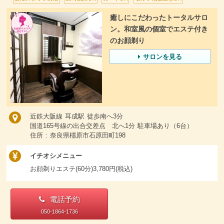
癒しにこだわったトータルサロ
ン。和室風の個室でエステ付き
のお顔剃り
サロンを見る
近鉄大阪線 耳成駅 徒歩南へ3分
国道165号線の出合交差点 北へ1分 駐車場あり（6台）
住所 : 奈良県橿原市石原田町198
イチオシメニュー
お顔剃りエステ(60分)3,780円(税込)
電話予約
050-1864-1736