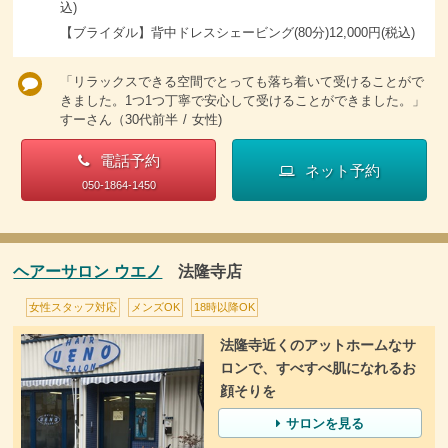
込)
【ブライダル】背中ドレスシェービング(80分)12,000円(税込)
「リラックスできる空間でとっても落ち着いて受けることがで
きました。1つ1つ丁寧で安心して受けることができました。」
すーさん（30代前半 / 女性)
電話予約
ネット予約
050-1864-1450
ヘアーサロン ウエノ
法隆寺店
女性スタッフ対応
メンズOK
18時以降OK
法隆寺近くのアットホームなサ
ロンで、すべすべ肌になれるお
顔そりを
サロンを見る