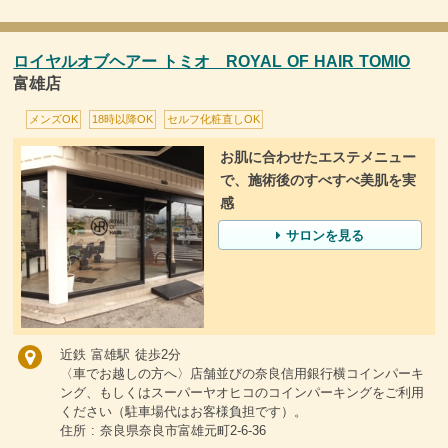
ロイヤルオブヘアー トミオ ROYAL OF HAIR TOMIO
富雄店
メンズOK
18時以降OK
セルフ化粧直しOK
お肌に合わせたエステメニュー
で、施術後のすべすべ美肌を実
感
サロンを見る
近鉄 富雄駅 徒歩2分
〈車でお越しの方へ〉店舗並びの奈良信用銀行横コインパーキ
ング、もしくはスーパーヤオヒコのコインパーキングをご利用
ください（駐車場代はお客様負担です）。
住所 : 奈良県奈良市富雄元町2-6-36