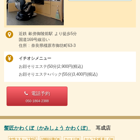
近鉄 畝傍御陵前駅 より徒歩5分
国道169号線沿い
住所 : 奈良県橿原市御坊町63-3
イチオシメニュー
お顔そりエステ(50分)2,900円(税込)
お顔そりエステ+パック(55分)3,400円(税込)
電話予約
050-1864-2388
髪匠かわくぼ（かみしょう かわくぼ）
耳成店
女性スタッフ対応
18時以降OK
カードOK
セルフ化粧直しOK