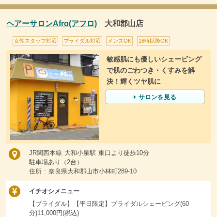
ヘアーサロンAfro(アフロ)
大和郡山店
女性スタッフ対応
ブライダル対応
メンズOK
18時以降OK
敏感肌にも優しいシェービング
で肌のごわつき・くすみを解
決！輝くツヤ肌に
サロンを見る
JR関西本線 大和小泉駅 東口より徒歩10分
駐車場あり（2台）
住所 : 奈良県大和郡山市小林町289-10
イチオシメニュー
【ブライダル】【平日限定】ブライダルシェービング(60
分)11,000円(税込)