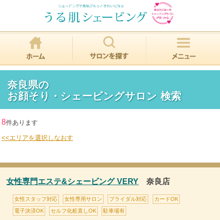
奈良県の
お顔そり・シェービングサロン 検索
8
件あります
<<エリアを選択しなおす
女性専門エステ&シェービング VERY
奈良店
女性スタッフ対応
女性専用サロン
ブライダル対応
カードOK
電子決済OK
セルフ化粧直しOK
駐車場有