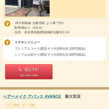
JR大和路線 法隆寺駅 より車で5分
駐車場あり（5台分）
住所 : 奈良県生駒郡斑鳩町法隆寺2-3-6
イチオシメニュー
プレミアムコース(襟足そり付)(90分)6,100円(税込)
シンプルお顔そり(襟足そり付)(50分)3,400円(税込)
電話予約
050-1864-1896
ヘアーメイク アバンス AVANCE
新大宮店
メンズOK
カードOK