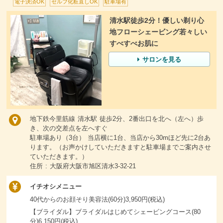
電子決済OK
セルフ化粧直しOK
駐車場有
清水駅徒歩2分！優しい剃り心
地フローシェービング若々しい
すべすべお肌に
サロンを見る
地下鉄今里筋線 清水駅 徒歩2分、2番出口を北へ（左へ）歩
き、次の交差点を左へすぐ
駐車場あり（3台） 当店横に1台、当店から30mほど先に2台あ
ります。（お声かけしていただきますと駐車場までご案内させ
ていただきます。）
住所 : 大阪府大阪市旭区清水3-32-21
イチオシメニュー
40代からのお顔そり美容法(60分)3,950円(税込)
【ブライダル】ブライダルはじめてシェービングコース(80
分)6,150円(税込)