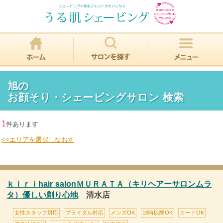
旭の
お顔そり・シェービングサロン 検索
1
件あります
<<エリアを選択しなおす
ｋｉｒｉhair salonＭＵＲＡＴＡ（キリヘアーサロンムラ
タ）優しい剃り心地
清水店
女性スタッフ対応
ブライダル対応
メンズOK
18時以降OK
カードOK