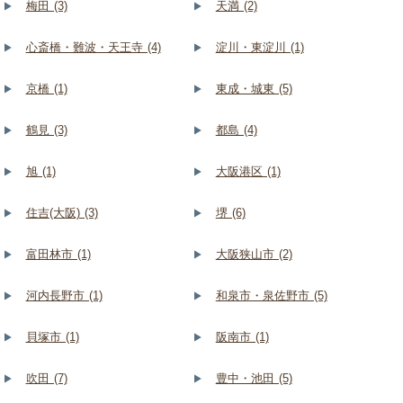
梅田 (3)
天満 (2)
心斎橋・難波・天王寺 (4)
淀川・東淀川 (1)
京橋 (1)
東成・城東 (5)
鶴見 (3)
都島 (4)
旭 (1)
大阪港区 (1)
住吉(大阪) (3)
堺 (6)
富田林市 (1)
大阪狭山市 (2)
河内長野市 (1)
和泉市・泉佐野市 (5)
貝塚市 (1)
阪南市 (1)
吹田 (7)
豊中・池田 (5)