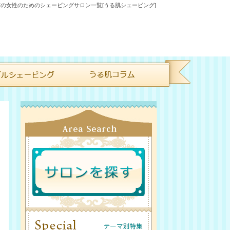
の女性のためのシェービングサロン一覧[うる肌シェービング]