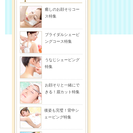
癒しのお顔そりコー
ス特集
ブライダルシェービ
ングコース特集
うなじシェービング
特集
お顔そりと一緒にで
きる！眉カット特集
後姿も完璧！背中シ
ェービング特集