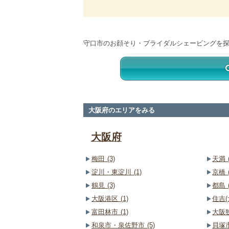
守口市のお顔そり・ブライダルシェービングを
大阪府のエリアをみる
大阪府
梅田 (3)
天満 (
淀川・東淀川 (1)
京橋 (
鶴見 (3)
都島 (
大阪港区 (1)
住吉(大
富田林市 (1)
大阪狭
和泉市・泉佐野市 (5)
貝塚市