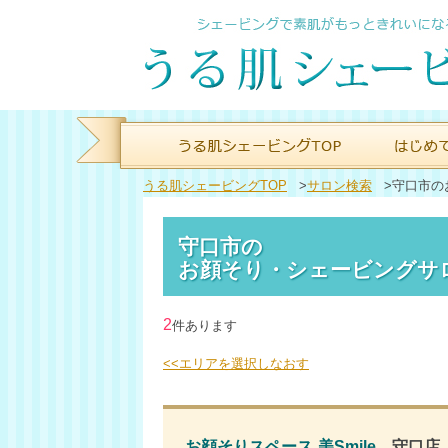
うる肌シェービングTOP
>
サロン検索
>
守口市の
守口市の
お顔そり・シェービングサ
2
件あります
<<エリアを選択しなおす
お顔そりスペース 美Smile
守口店