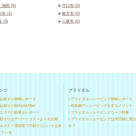
池田 (5)
守口市 (2)
市 (1)
枚方市 (2)
 (3)
八尾市 (2)
ンツ
ブライダル
お顔そり体験レポート
ブライダルシェービング体験レポート
顔そりBefore&After
和装婚でシェービングをするメリット
エステの効果をレポート
ブライダルシェービングコース特集
顔そりはデパートコスメよりもお得
ブライダルシェービングは何日前に受
エステ！理容室での顔そりにハマる女
き？
えている