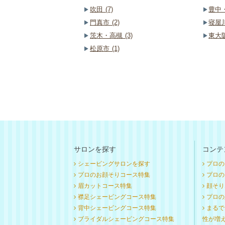
吹田 (7)
豊中・
門真市 (2)
寝屋川
茨木・高槻 (3)
東大阪
松原市 (1)
サロンを探す
コンテ
シェービングサロンを探す
プロの
プロのお顔そりコース特集
プロのお
眉カットコース特集
顔そり
襟足シェービングコース特集
プロの
背中シェービングコース特集
まるで
ブライダルシェービングコース特集
性が増