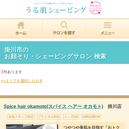
掛川市の
お顔そり・シェービングサロン 検索
1
件あります
<<エリアを選択しなおす
Spice hair okamoto(スパイス ヘアー オカモト)
掛川店
女性スタッフ対応
ブライダル対応
メンズOK
18時以降OK
つやつや美肌を目指す「おトク