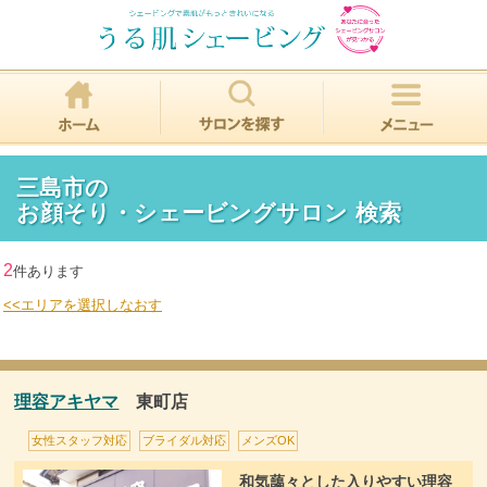
三島市の
お顔そり・シェービングサロン 検索
2
件あります
<<エリアを選択しなおす
理容アキヤマ
東町店
女性スタッフ対応
ブライダル対応
メンズOK
和気藹々とした入りやすい理容