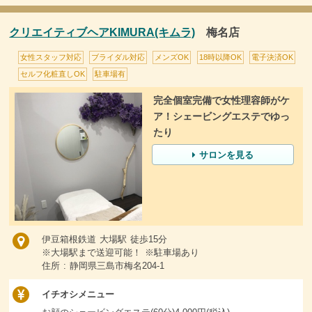
クリエイティブヘアKIMURA(キムラ)
梅名店
女性スタッフ対応
ブライダル対応
メンズOK
18時以降OK
電子決済OK
セルフ化粧直しOK
駐車場有
完全個室完備で女性理容師がケ
ア！シェービングエステでゆっ
たり
サロンを見る
伊豆箱根鉄道 大場駅 徒歩15分
※大場駅まで送迎可能！ ※駐車場あり
住所 : 静岡県三島市梅名204-1
イチオシメニュー