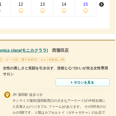
1
12
13
14
15
休
〇
〇
〇
〇
a clara(モニカクララ)
西蒲田店
応
カードOK
電子決済OK
セルフ化粧直しOK
女性の美しさと笑顔を引き出す、技術と心づかいが光る女性専用
サロン
サロンを見る
JR 蒲田駅 徒歩３分
サンライズ蒲田(蒲田駅西口の大きなアーケード)の中程右側に
八百屋さん(ベジタブル ファーム)があります。 その5件先のビ
ルの5階です。１階はカプセルトイ（ガチャガチャ）のお店で