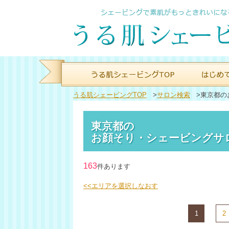
うる肌シェービングTOP
>
サロン検索
>
東京都の
東京都の
お顔そり・シェービングサ
163
件あります
<<エリアを選択しなおす
1
2