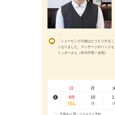
「シェービングの後はヒリヒリするこ
くなりました。マッサージやパックもと
うっきーさん（年代不明 / 女性)
日
月
8/9
10
1
TEL
休
〇：空席あり 問：リクエスト予約