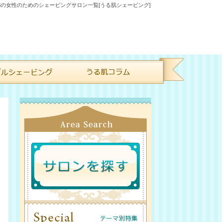
の女性のためのシェービングサロン一覧[うる肌シェービング]