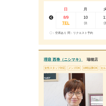
日
月
8/9
10
1
TEL
休
〇：空席あり 問：リクエスト予約
理容 西巻（ニシマキ）
瑞穂店
女性スタッフ対応
メンズOK
18時以降OK
セル