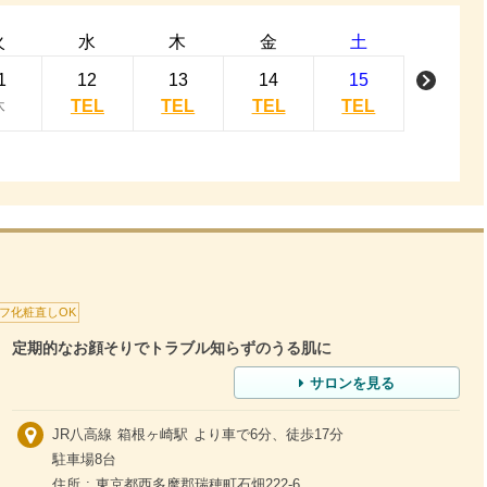
火
水
木
金
土
1
12
13
14
15
休
TEL
TEL
TEL
TEL
フ化粧直しOK
定期的なお顔そりでトラブル知らずのうる肌に
サロンを見る
JR八高線 箱根ヶ崎駅 より車で6分、徒歩17分
駐車場8台
住所 : 東京都西多摩郡瑞穂町石畑222-6