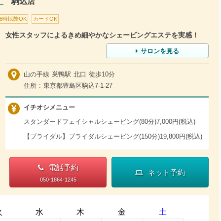
）
駒込店
18時以降OK
カードOK
女性スタッフによるきめ細やかなシェービングエステを実感！
サロンを見る
山の手線 巣鴨駅 北口 徒歩10分
住所 : 東京都豊島区駒込7-1-27
イチオシメニュー
スタンダードフェイシャルシェービング(80分)7,000円(税込)
【ブライダル】ブライダルシェービング(150分)19,800円(税込)
電話予約
ネット予約
050-1864-1245
火
水
木
金
土