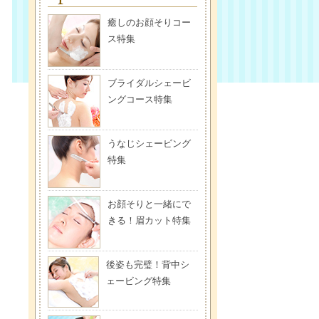
癒しのお顔そりコー
ス特集
ブライダルシェービ
ングコース特集
うなじシェービング
特集
お顔そりと一緒にで
きる！眉カット特集
後姿も完璧！背中シ
ェービング特集