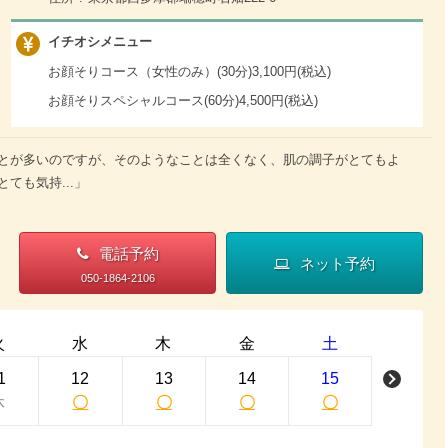
イチオシメニュー
お顔そりコース（女性のみ）(30分)3,100円(税込)
お顔そりスペシャルコース(60分)4,500円(税込)
とが多いのですが、そのようなことは全くなく、肌の調子がとてもよ
ても気持...」
電話予約
ネット予約
050-1864-2106
火
水
木
金
土
1
12
13
14
15
休
〇
〇
〇
〇