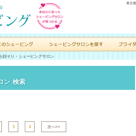
東京都
お顔そり・シェービングサロン
ロン 検索
3
4
次へ>>