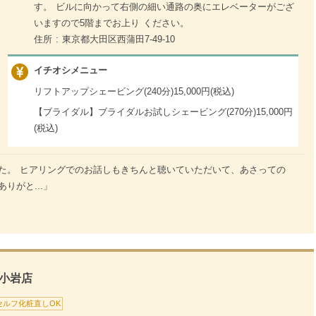
す。 ビルに向かって右側の細い通路の奥にエレベーターがござ
いますので5階までお上り ください。
住所 : 東京都大田区西蒲田7-49-10
イチオシメニュー
リフトアップシェービング(240分)15,000円(税込)
【ブライダル】ブライダルお試しシェービング(270分)15,000円
(税込)
た。 ヒアリングでのお話しもきちんと聴いていただいて、あさっての
りがと...」
小岩店
セルフ化粧直しOK