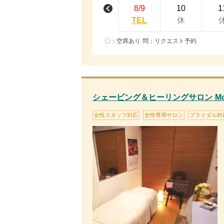
8/9
10
1
TEL
休
〇：空席あり 問：リクエスト予約
シェービング＆ヒーリングサロン Monic
女性スタッフ対応
女性専用サロン
ブライダル対