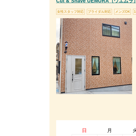
Cut & Shave UEMURA（ウエムラ
女性スタッフ対応
ブライダル対応
メンズOK
日
月