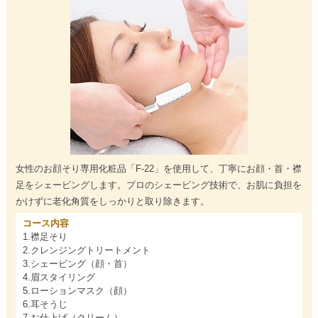
女性のお顔そり専用化粧品「F-22」を使用して、丁寧にお顔・首・襟
足をシェービングします。プロのシェービング技術で、お肌に負担を
かけずに老化角質をしっかりと取り除きます。
コース内容
1.襟足そり
2.クレンジングトリートメント
3.シェービング（顔・首）
4.眉スタイリング
5.ローションマスク（顔）
6.耳そうじ
7.お仕上げ（クリーム）