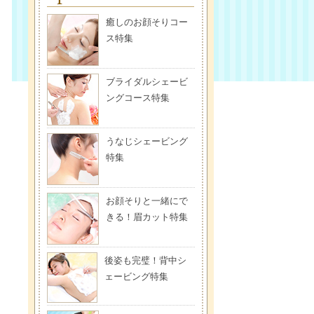
癒しのお顔そりコー
ス特集
ブライダルシェービ
ングコース特集
うなじシェービング
特集
お顔そりと一緒にで
きる！眉カット特集
後姿も完璧！背中シ
ェービング特集