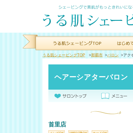
うる肌シェービングTOP
>
那覇市
>
バロン
>
アク
ヘアーシアターバロン
首里店