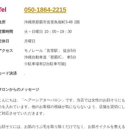
Tel
050-1864-2215
住所
沖縄県那覇市首里鳥堀町3-48 1階
営業時間
火～日曜日 10：00～19：30
定休日
月曜日
アクセス
モノレール「首里駅」 徒歩5分
沖縄自動車道「那覇IC」 車5分
※駐車場有(2台駐車可能)
カード決済
.
サロンからのメッセージ
こんにちは、「ヘアーシアターバロン」です。当店では女性のお顔そりにも
力を入れています。他のお客様の視線が気にならないよう、店舗を貸切にし
て対応させていただきます。
お顔そりには、お肌のうぶ毛を取り除くだけでなく、お肌サイクルを整える