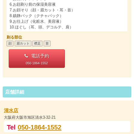
6.お顔剃り前の保湿美容液
7.お顔そり（顔・眉カット・耳・首）
8.鎮静パック（クチャパック）
9.お仕上げ（化粧水、美容液）
10.ほぐし（耳、頭、デコルテ、肩）
剃る部位
顔
眉カット
襟足
首
電話予約
050-1864-1552
店舗詳細
清水店
大阪府大阪市旭区清水3-32-21
Tel
050-1864-1552