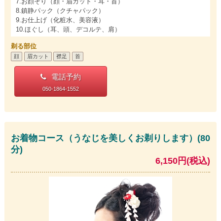
7.お顔そり（顔・眉カット・耳・首）
8.鎮静パック（クチャパック）
9.お仕上げ（化粧水、美容液）
10.ほぐし（耳、頭、デコルテ、肩）
剃る部位
顔
眉カット
襟足
首
電話予約
050-1864-1552
お着物コース（うなじを美しくお剃りします）(80
分)
6,150円(税込)