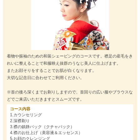
着物や振袖のための和装シェービングのコースです。襟足の産毛をき
れいに整えることで和服映え抜群のうなじ美人に仕上げます。
またお顔そりをすることでお肌が白くなります。
大切な記念日に合わせてご利用ください。
※首の後ろ深くまでお剃りしますので、首回りの広い服やブラウスな
どでご来店いただきますとスムーズです。
コース内容
1.カウンセリング
2.深襟剃り
3.襟の鎮静パック（クチャパック）
4.襟のお仕上げ（美容液＆エッセンス）
5.お顔のクレンジング