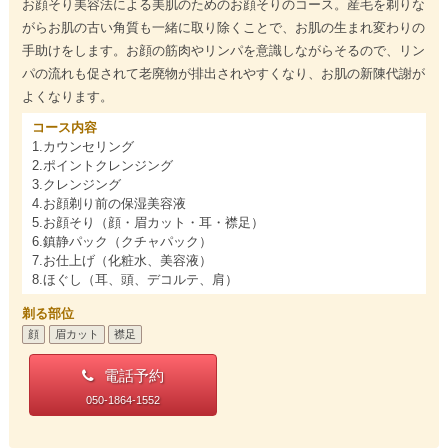
お顔そり美容法による美肌のためのお顔そりのコース。産毛を剃りな
がらお肌の古い角質も一緒に取り除くことで、お肌の生まれ変わりの
手助けをします。お顔の筋肉やリンパを意識しながらそるので、リン
パの流れも促されて老廃物が排出されやすくなり、お肌の新陳代謝が
よくなります。
コース内容
1.カウンセリング
2.ポイントクレンジング
3.クレンジング
4.お顔剃り前の保湿美容液
5.お顔そり（顔・眉カット・耳・襟足）
6.鎮静パック（クチャパック）
7.お仕上げ（化粧水、美容液）
8.ほぐし（耳、頭、デコルテ、肩）
剃る部位
顔
眉カット
襟足
電話予約
050-1864-1552