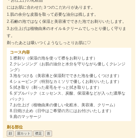
・お仕上げの化粧品
にはお肌に合わせた３つのこだわりがあります。
1.肌の余分な皮脂を取って必要な油分は残します。
2.石鹸の泡ではなく保湿と美容液でできた泡でお剃りいたします。
3.お仕上げは植物由来のオイル＆クリームでしっとり優しく守りま
す。
剃ったあとは吸いつくようなしっとりお肌に♡
コース内容
1.襟剃り（保湿の泡を使って襟をお剃りします）
2.クレンジング（お肌の油分と水分を守りながら優しくクレンジ
ング）
3.泡をつける（美容液と保湿剤でできた泡を優しくつけます）
4.シェービング（特別なカミソリで優しくお剃りいたします）
5.拭き取り（剃った産毛をそっと拭き取りします）
6.ダブルパック（エッセンス、炭酸、保湿液などが入った濃厚な
パック）
7.お仕上げ（植物由来の優しい化粧水、美容液、クリーム）
8.日焼け止め（日中はご希望の方にはお付けいたします）
9.肩のマッサージ
剃る部位
顔
眉カット
襟足
首