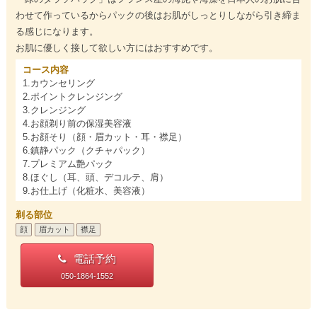
わせて作っているからパックの後はお肌がしっとりしながら引き締ま
る感じになります。
お肌に優しく接して欲しい方にはおすすめです。
コース内容
1.カウンセリング
2.ポイントクレンジング
3.クレンジング
4.お顔剃り前の保湿美容液
5.お顔そり（顔・眉カット・耳・襟足）
6.鎮静パック（クチャパック）
7.プレミアム艶パック
8.ほぐし（耳、頭、デコルテ、肩）
9.お仕上げ（化粧水、美容液）
剃る部位
顔
眉カット
襟足
電話予約
050-1864-1552