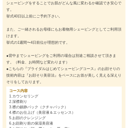
シェービングをすることでお肌がどんな風に変わるか確認でき安心で
す。
挙式40日以上前にご予約下さい。
また、ご一緒されるお母様にもお着物用シェービングとしてご利用頂
けます。
挙式の1週間〜4日前位が理想的です。
●背中までシェービングをご利用の場合は別途ご相談させて頂きま
す。（料金、お時間など変わります）
●こちらの『ブライダルはじめてシェービングコース』のお顔そりの
技術内容は『お顔そり美容法』をベースにお首が美しく見える深えり
そりをしております。
コース内容
1.カウンセリング
2.深襟剃り
3.襟の鎮静パック（クチャパック）
4.襟のお仕上げ（美容液＆エッセンス）
5.お顔のクレンジング
6.お顔剃り前の保湿美容液