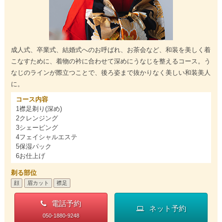
成人式、卒業式、結婚式へのお呼ばれ、お茶会など、和装を美しく着
こなすために、着物の衿に合わせて深めにうなじを整えるコース。う
なじのラインが際立つことで、後ろ姿まで抜かりなく美しい和装美人
に。
コース内容
1襟足剃り(深め)
2クレンジング
3シェービング
4フェイシャルエステ
5保湿パック
6お仕上げ
剃る部位
顔
眉カット
襟足
電話予約
ネット予約
050-1880-9248