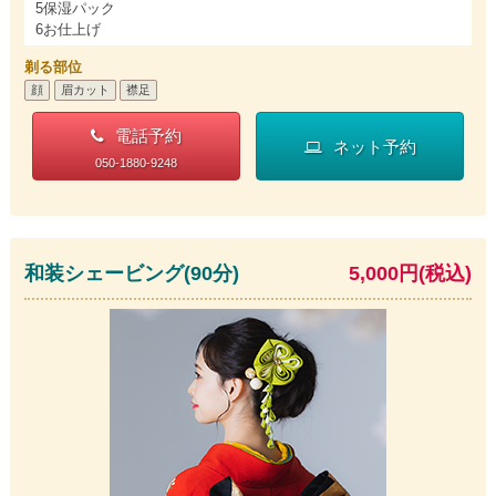
5保湿パック
6お仕上げ
剃る部位
顔
眉カット
襟足
電話予約
ネット予約
050-1880-9248
和装シェービング(90分)
5,000円(税込)