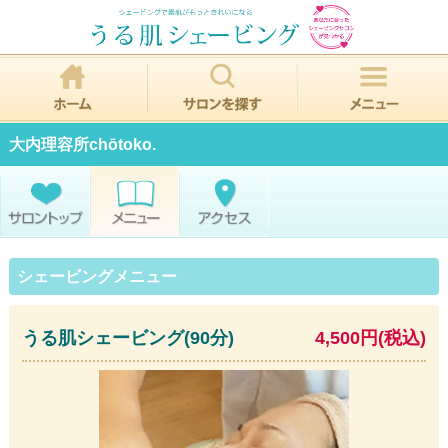
大内理容所chōtoko.
シェービングメニュー
うる肌シェービング(90分)
4,500円(税込)