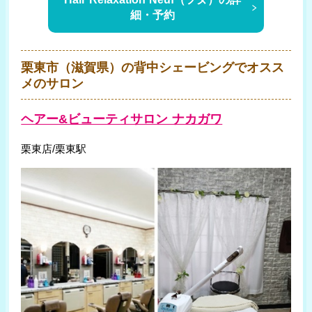
細・予約
栗東市（滋賀県）の背中シェービングでオスス
メのサロン
ヘアー&ビューティサロン ナカガワ
栗東店/栗東駅