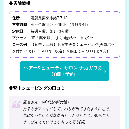
◆店舗情報
住所
：滋賀県栗東市綣7-7-13
営業時間
：火～金曜 8:30～18:30（最終受付）
定休日
：毎週月曜、第1・3火曜
アクセス
：JR「栗東駅」 より徒歩8分、車で2分
コース例
：【背中 / 上段】お背中美白シェービング(美白パッ
ク付き)(40分) 5,700円（税込）※腰まで＋2,000円(20分)
ヘアー&ビューティサロン ナカガワの
詳細・予約
◆背中シェービングの口コミ
匿名さん （40代前半/女性）
たるみがスッキリして、ハリが出てきたように思う。
気になっていた乾燥肌もしっとりしてる。40代でも、
すっぴんでもいけるかもって思う(笑)