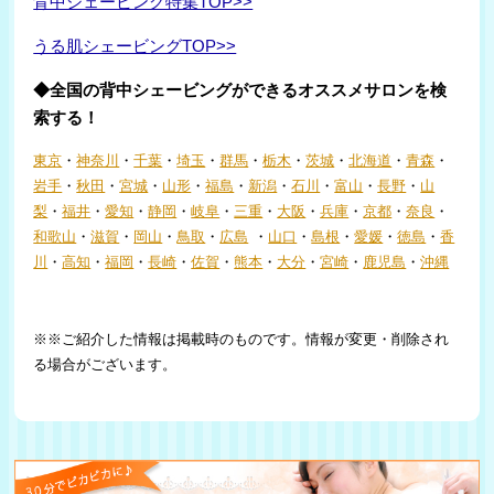
背中シェービング特集TOP>>
うる肌シェービングTOP>>
◆全国の背中シェービングができるオススメサロンを検
索する！
東京
・
神奈川
・
千葉
・
埼玉
・
群馬
・
栃木
・
茨城
・
北海道
・
青森
・
岩手
・
秋田
・
宮城
・
山形
・
福島
・
新潟
・
石川
・
富山
・
長野
・
山
梨
・
福井
・
愛知
・
静岡
・
岐阜
・
三重
・
大阪
・
兵庫
・
京都
・
奈良
・
和歌山
・
滋賀
・
岡山
・
鳥取
・
広島
・
山口
・
島根
・
愛媛
・
徳島
・
香
川
・
高知
・
福岡
・
長崎
・
佐賀
・
熊本
・
大分
・
宮崎
・
鹿児島
・
沖縄
※※ご紹介した情報は掲載時のものです。情報が変更・削除され
る場合がございます。