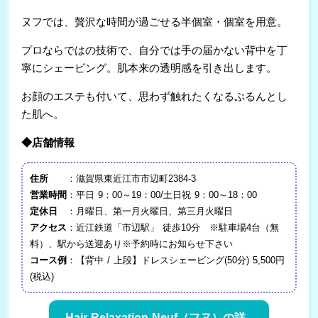
ヌフでは、贅沢な時間が過ごせる半個室・個室を用意。
プロならではの技術で、自分では手の届かない背中を丁
寧にシェービング。肌本来の透明感を引き出します。
お顔のエステも付いて、思わず触れたくなるぷるんとし
た肌へ。
◆店舗情報
住所
：滋賀県東近江市市辺町2384-3
営業時間
：平日 9：00～19：00/土日祝 9：00～18：00
定休日
：月曜日、第一月火曜日、第三月火曜日
アクセス
：近江鉄道「市辺駅」 徒歩10分 ※駐車場4台（無
料）、駅から送迎あり※予約時にお知らせ下さい
コース例
：【背中 / 上段】ドレスシェービング(50分) 5,500円
(税込)
Hair Relaxation Neuf（フヌ）の詳