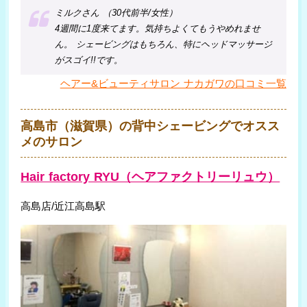
ミルクさん （30代前半/女性）
4週間に1度来てます。気持ちよくてもうやめれませ
ん。 シェービングはもちろん、特にヘッドマッサージ
がスゴイ!!です。
ヘアー&ビューティサロン ナカガワの口コミ一覧
高島市（滋賀県）の背中シェービングでオスス
メのサロン
Hair factory RYU（ヘアファクトリーリュウ）
高島店/近江高島駅