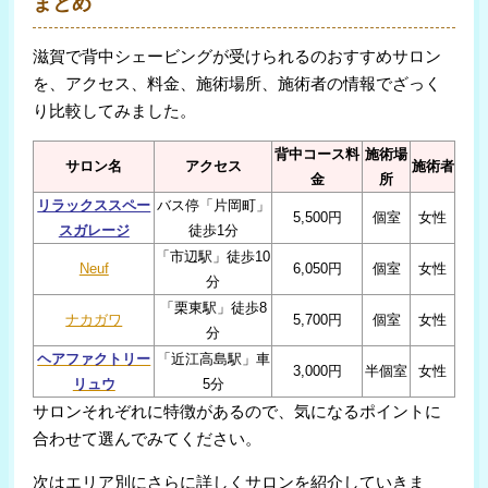
まとめ
滋賀で背中シェービングが受けられるのおすすめサロン
を、アクセス、料金、施術場所、施術者の情報でざっく
り比較してみました。
背中コース料
施術場
サロン名
アクセス
施術者
金
所
リラックススペー
バス停「片岡町」
5,500円
個室
女性
スガレージ
徒歩1分
「市辺駅」徒歩10
Neuf
6,050円
個室
女性
分
「栗東駅」徒歩8
ナカガワ
5,700円
個室
女性
分
ヘアファクトリー
「近江高島駅」車
3,000円
半個室
女性
リュウ
5分
サロンそれぞれに特徴があるので、気になるポイントに
合わせて選んでみてください。
次はエリア別にさらに詳しくサロンを紹介していきま