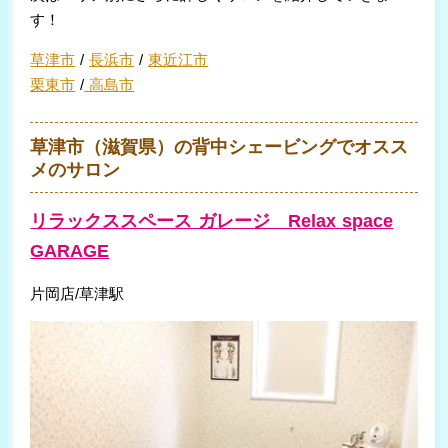
す！
草津市
/
長浜市
/
東近江市
栗東市
/
高島市
草津市（滋賀県）の背中シェービングでオスス
メのサロン
リラックススペース ガレージ Relax space
GARAGE
片岡店/草津駅