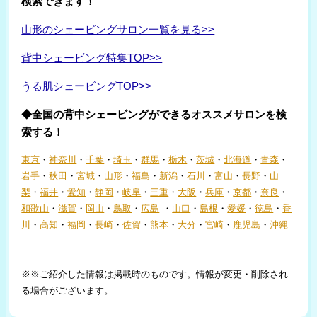
検索できます！
山形のシェービングサロン一覧を見る>>
背中シェービング特集TOP>>
うる肌シェービングTOP>>
◆全国の背中シェービングができるオススメサロンを検
索する！
東京
・
神奈川
・
千葉
・
埼玉
・
群馬
・
栃木
・
茨城
・
北海道
・
青森
・
岩手
・
秋田
・
宮城
・
山形
・
福島
・
新潟
・
石川
・
富山
・
長野
・
山
梨
・
福井
・
愛知
・
静岡
・
岐阜
・
三重
・
大阪
・
兵庫
・
京都
・
奈良
・
和歌山
・
滋賀
・
岡山
・
鳥取
・
広島
・
山口
・
島根
・
愛媛
・
徳島
・
香
川
・
高知
・
福岡
・
長崎
・
佐賀
・
熊本
・
大分
・
宮崎
・
鹿児島
・
沖縄
※※ご紹介した情報は掲載時のものです。情報が変更・削除され
る場合がございます。