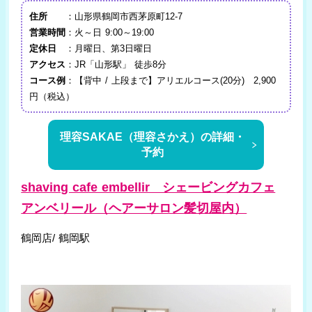
住所
：山形県鶴岡市西茅原町12-7
営業時間
：火～日 9:00～19:00
定休日
：月曜日、第3日曜日
アクセス
：JR「山形駅」 徒歩8分
コース例
：【背中 / 上段まで】アリエルコース(20分) 2,900
円（税込）
理容SAKAE（理容さかえ）の詳細・
予約
shaving cafe embellir シェービングカフェ
アンベリール（ヘアーサロン髪切屋内）
鶴岡店/ 鶴岡駅