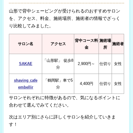
山形で背中シェービングが受けられるのおすすめサロン
を、アクセス、料金、施術場所、施術者の情報でざっく
り比較してみました。
背中コース料
施術場
サロン名
アクセス
施術者
金
所
「山形駅」 徒歩8
SAKAE
2,900円～
仕切り
女性
分
shaving cafe
「鶴岡駅」車で5
4,400円
仕切り
女性
embellir
分
サロンそれぞれに特徴があるので、気になるポイントに
合わせて選んでみてください。
次はエリア別にさらに詳しくサロンを紹介していきま
す！