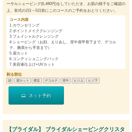
ーサルシェービング(6,480円)をしていただき、お肌の様子をご確認の
上、挙式の2日～5日前にこのコースのご予約をおとりください。
コース内容
1.カウンセリング
2.ポイントメイククレンジング
3.フェイシャルクレンジング
4.シェービング（お顔、えりあし、背中肩甲骨下まで、デコル
テ、腕肩から手首まで）
5.眉カット
6.コンディショ二ングパック
7.美容液仕上げ+UVカット
剃る部位
顔
眉カット
襟足
デコルテ
背中
ヒジ上
ヒジ下
ネット予約
【ブライダル】 ブライダルシェービングクリスタ