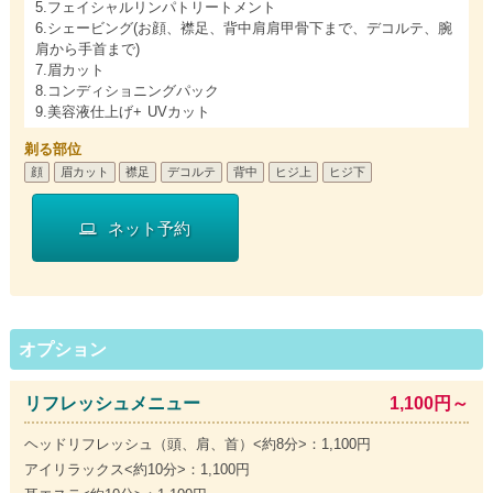
5.フェイシャルリンパトリートメント
6.シェービング(お顔、襟足、背中肩肩甲骨下まで、デコルテ、腕
肩から手首まで)
7.眉カット
8.コンディショニングパック
9.美容液仕上げ+ UVカット
剃る部位
顔
眉カット
襟足
デコルテ
背中
ヒジ上
ヒジ下
ネット予約
オプション
リフレッシュメニュー
1,100円～
ヘッドリフレッシュ（頭、肩、首）<約8分>：1,100円
アイリラックス<約10分>：1,100円