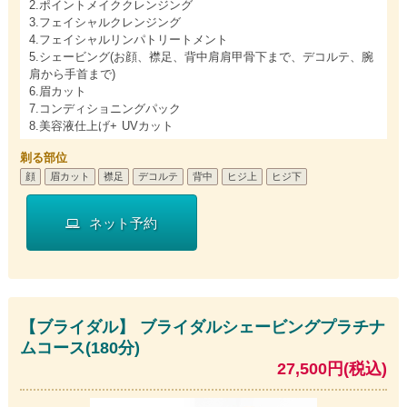
2.ポイントメイククレンジング
3.フェイシャルクレンジング
4.フェイシャルリンパトリートメント
5.シェービング(お顔、襟足、背中肩肩甲骨下まで、デコルテ、腕
肩から手首まで)
6.眉カット
7.コンディショニングパック
8.美容液仕上げ+ UVカット
剃る部位
顔
眉カット
襟足
デコルテ
背中
ヒジ上
ヒジ下
ネット予約
【ブライダル】 ブライダルシェービングプラチナ
ムコース(180分)
27,500円(税込)