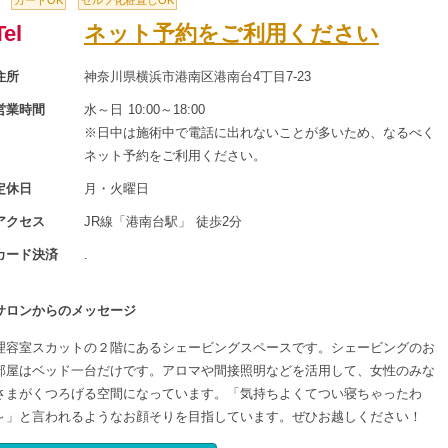
カードOK
セルフ化粧直しOK
Tel
ネット予約をご利用ください
住所
神奈川県横浜市港南区港南台4丁目7-23
営業時間
水～日 10:00～18:00
※日中は施術中で電話に出れないことが多いため、なるべく
ネット予約をご利用ください。
定休日
月・火曜日
アクセス
JR線「港南台駅」 徒歩2分
カード決済
.
サロンからのメッセージ
理容室スカットの２階にあるシェービングスペースです。シェービングのお
部屋はベッド一台だけです。アロマや間接照明などを活用して、女性のみな
さまがくつろげる空間になっています。「気持ちよくてつい寝ちゃったわ
～」と言われるようなお顔そりを目指しています。ぜひお越しください！