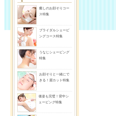
癒しのお顔そりコー
ス特集
ブライダルシェービ
ングコース特集
うなじシェービング
特集
お顔そりと一緒にで
きる！眉カット特集
後姿も完璧！背中シ
ェービング特集