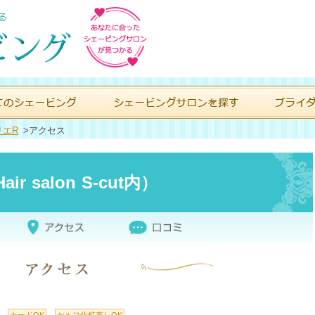
リエR
>
アクセス
 salon S-cut内）