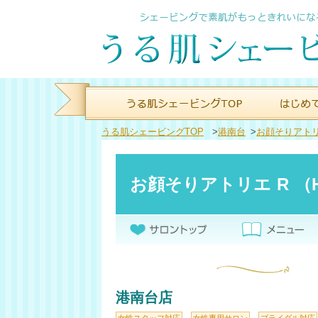
うる肌シェービングTOP
>
港南台
>
お顔そりアト
お顔そりアトリエ R （Hair
港南台店