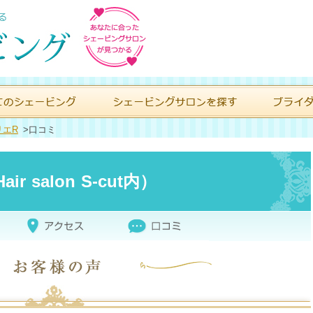
リエR
>
口コミ
 salon S-cut内）