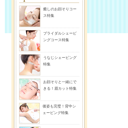
癒しのお顔そりコー
ス特集
ブライダルシェービ
ングコース特集
うなじシェービング
特集
お顔そりと一緒にで
きる！眉カット特集
後姿も完璧！背中シ
ェービング特集