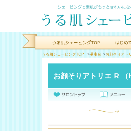
うる肌シェービングTOP
>
港南台
>
お顔そりアト
お顔そりアトリエ R （Hair