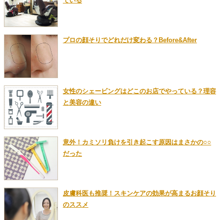
ている
プロの顔そりでどれだけ変わる？Before&After
女性のシェービングはどこのお店でやっている？理容
と美容の違い
意外！カミソリ負けを引き起こす原因はまさかの○○
だった
皮膚科医も推奨！スキンケアの効果が高まるお顔そり
のススメ