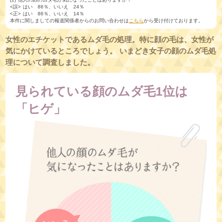
<誤> はい 86％、いいえ 24％
<正> はい 86％、いいえ 14％
本件に関しましての報道関係者からのお問い合わせは
こちら
から受け付けております。
女性のエチケットであるムダ毛の処理。特に顔の毛は、女性が
気にかけているところでしょう。
いまどき女子の顔のムダ毛処
理について調査しました。
見られている
顔のムダ毛1位は
「ヒゲ」