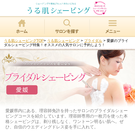
うる肌シェービングTOP
>
うる肌シェービング
>
ブライダル
>
愛媛のブライ
ダルシェービング特集！オススメの人気サロンに予約しよう！
愛媛県内にある、理容師免許を持ったサロンのブライダルシェー
ビングコースを紹介しています。理容師専用の一枚刃を使った本
格シェービングは、剃り残しなく、ワントーン明るい肌へ。ぜ
ひ、自信のウエディングドレス姿を手に入れて。