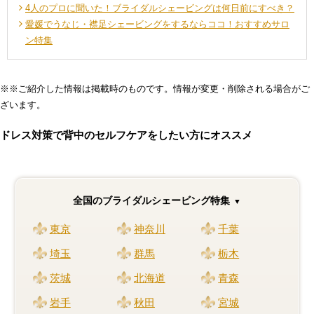
4人のプロに聞いた！ブライダルシェービングは何日前にすべき？
愛媛でうなじ・襟足シェービングをするならココ！おすすめサロ
ン特集
※※ご紹介した情報は掲載時のものです。情報が変更・削除される場合がご
ざいます。
ドレス対策で背中のセルフケアをしたい方にオススメ
全国のブライダルシェービング特集
東京
神奈川
千葉
埼玉
群馬
栃木
茨城
北海道
青森
岩手
秋田
宮城