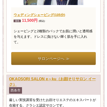
ウェディングシェービング(105分)
11,500円
価格
(税込)
シェービングと2種類のパックでお肌に潤いと透明感
を与えます。ドレスに負けない輝く肌を手に入れ
て。
サロンページへ ≫
OKAOSORI SALON e～ku（お顔そりサロン イー
ク）
西条市
厳しい実技講習を受けたお顔そりエステのエキスパートが
在籍する、クラシエ認定サロンです。