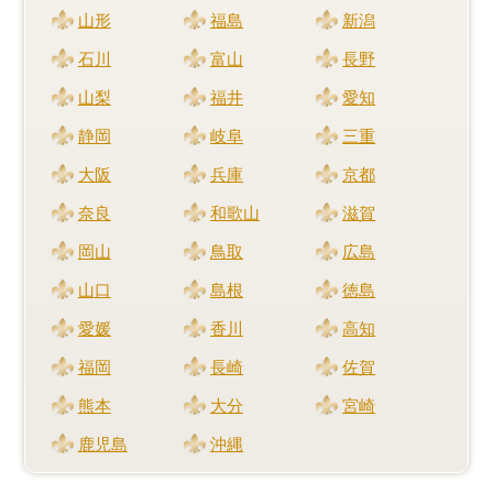
山形
福島
新潟
石川
富山
長野
山梨
福井
愛知
静岡
岐阜
三重
大阪
兵庫
京都
奈良
和歌山
滋賀
岡山
鳥取
広島
山口
島根
徳島
愛媛
香川
高知
福岡
長崎
佐賀
熊本
大分
宮崎
鹿児島
沖縄