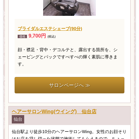
ブライダルエステシェーブ(90分)
9,700円
価格
(税込)
顔・襟足・背中・デコルテと、露出する箇所を、シ
ェービングとパックですべすべの輝く素肌に導きま
す。
サロンページへ ≫
ヘアーサロンWing(ウイング) 仙台店
仙台
仙台駅より徒歩10分のヘアーサロンWing。女性のお顔そり
はお店を貸し切った状態で施術してもらえるので、ちょっ