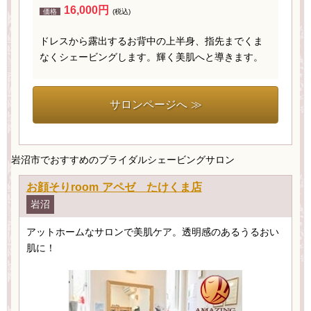
16,000円
価格
(税込)
ドレスから露出するお背中の上半身、指先までくま
なくシェービングします。輝く美肌へと導きます。
サロンページへ ≫
岩沼市でおすすめのブライダルシェービングサロン
お顔そりroom アペゼ たけくま店
岩沼
アットホームなサロンで美肌ケア。透明感のあるうるおい
肌に！