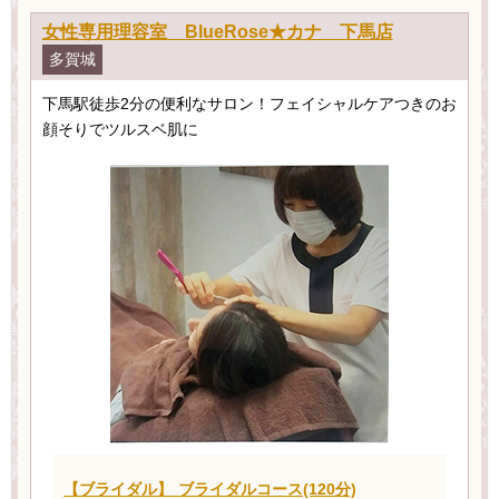
女性専用理容室 BlueRose★カナ 下馬店
多賀城
下馬駅徒歩2分の便利なサロン！フェイシャルケアつきのお
顔そりでツルスベ肌に
【ブライダル】 ブライダルコース(120分)