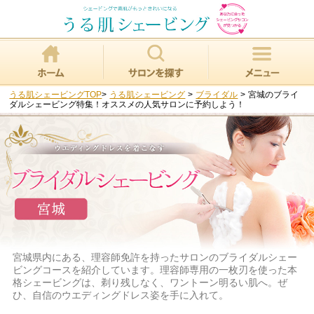
うる肌シェービングTOP
>
うる肌シェービング
>
ブライダル
>
宮城のブライ
ダルシェービング特集！オススメの人気サロンに予約しよう！
宮城県内にある、理容師免許を持ったサロンのブライダルシェー
ビングコースを紹介しています。理容師専用の一枚刃を使った本
格シェービングは、剃り残しなく、ワントーン明るい肌へ。ぜ
ひ、自信のウエディングドレス姿を手に入れて。