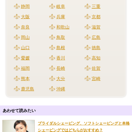
静岡
岐阜
三重
大阪
兵庫
京都
奈良
和歌山
滋賀
岡山
鳥取
広島
山口
島根
徳島
愛媛
香川
高知
福岡
長崎
佐賀
熊本
大分
宮崎
鹿児島
沖縄
あわせて読みたい
ブライダルシェービング、ソフトシェービングと本格
シェービングではどちらがおすすめ？