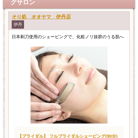
グサロン
そり処 オオヤマ 伊丹店
伊丹
日本剃刀使用のシェービングで、化粧ノリ抜群のうる肌へ
【ブライダル】 フルブライダルシェービング(90分)