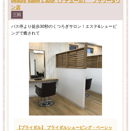
beauty salon L’azur（アデュール） フラワータウ
ン店
三田
バス停より徒歩30秒のくつろぎサロン！エステ&シェービ
ングで癒されて
【ブライダル】 ブライダルシェービング・ベーシッ