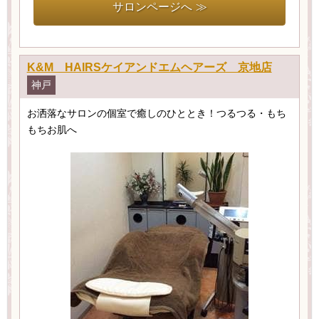
サロンページへ ≫
K&M HAIRSケイアンドエムヘアーズ 京地店
神戸
お洒落なサロンの個室で癒しのひととき！つるつる・もち
もちお肌へ