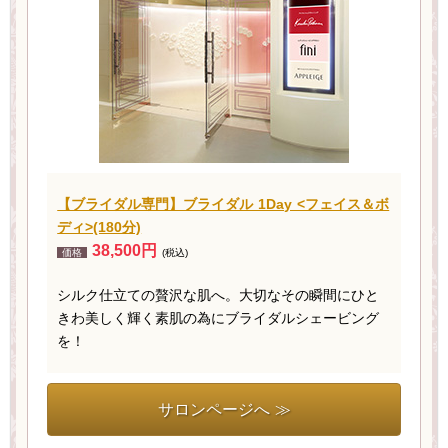
【ブライダル専門】ブライダル 1Day <フェイス＆ボ
ディ>(180分)
38,500円
価格
(税込)
シルク仕立ての贅沢な肌へ。大切なその瞬間にひと
きわ美しく輝く素肌の為にブライダルシェービング
を！
サロンページへ ≫