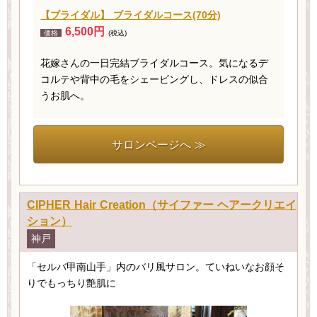
【ブライダル】 ブライダルコース(70分)
6,500円
価格
(税込)
花嫁さんの一日完結ブライダルコース。気になるデ
コルテや背中の毛をシェービングし、ドレスの似合
うお肌へ。
サロンページへ ≫
CIPHER Hair Creation（サイファー ヘアークリエイ
ション）
神戸
「セルバ甲南山手」内のバリ風サロン。ていねいなお顔そ
りでもっちり艶肌に