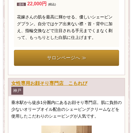
22,000円
価格
(税込)
花嫁さんの肌を最高に輝かせる、優しいシェービン
グプラン。自分ではケア出来ない襟・首・背中に加
え、指輪交換などで注目される手元までくまなく剃
って、もっちりとした白肌に仕上げます。
サロンページへ ≫
女性専用お顔そり専門店 こもれび
神戸
垂水駅から徒歩1分圏内にあるお顔そり専門店。肌に負担の
少ないオリーブオイル配合のシェービングクリームなどを
使用したこだわりのシェービングが人気です。