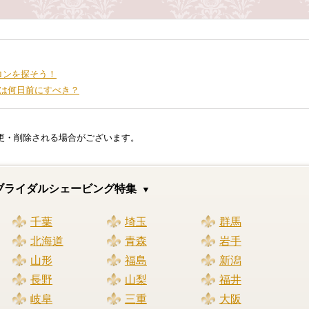
ロンを探そう！
は何日前にすべき？
更・削除される場合がございます。
ブライダルシェービング特集
千葉
埼玉
群馬
北海道
青森
岩手
山形
福島
新潟
長野
山梨
福井
岐阜
三重
大阪