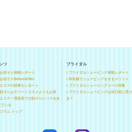
ンツ
ブライダル
お顔そり体験レポート
ブライダルシェービング体験レポート
顔そりBefore&After
和装婚でシェービングをするメリット
エステの効果をレポート
ブライダルシェービングコース特集
顔そりはデパートコスメよりもお得
ブライダルシェービングは何日前に受
エステ！理容室での顔そりにハマる女
き？
えている
コラム トップ