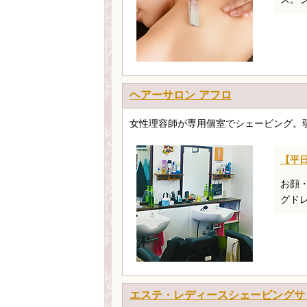
ヘアーサロン アフロ
女性理容師が専用個室でシェービング。
【平日
お顔
グド
エステ・レディースシェービングサロン