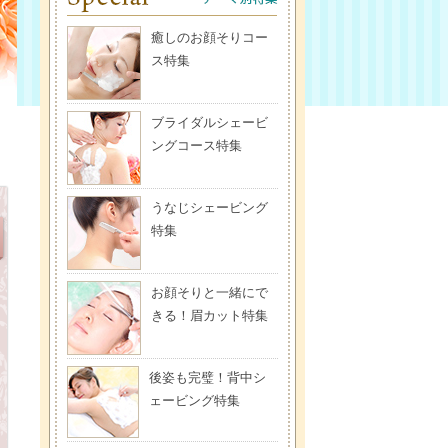
癒しのお顔そりコー
ス特集
ブライダルシェービ
ングコース特集
うなじシェービング
特集
お顔そりと一緒にで
きる！眉カット特集
後姿も完璧！背中シ
ェービング特集