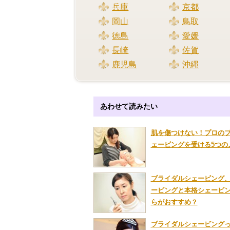
兵庫
京都
岡山
鳥取
徳島
愛媛
長崎
佐賀
鹿児島
沖縄
あわせて読みたい
肌を傷つけない！プロの
ェービングを受ける5つの
ブライダルシェービング
ービングと本格シェービ
らがおすすめ？
ブライダルシェービング