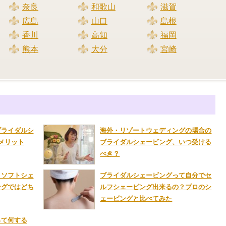
奈良
和歌山
滋賀
広島
山口
島根
香川
高知
福岡
熊本
大分
宮崎
ブライダルシ
海外・リゾートウェディングの場合の
メリット
ブライダルシェービング、いつ受ける
べき？
、ソフトシェ
ブライダルシェービングって自分でセ
ングではどち
ルフシェービング出来るの？プロのシ
ェービングと比べてみた
って何する