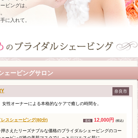
ェービングは、
へ。
を手に入れて。
シェービングサロン
Y
奈良市
。女性オーナーによる本格的なケアで癒しの時間を。
レスシェービング(80分)
12,000円
価格
(税込)
を押さえたリーズナブルな価格のブライダルシェービングのコー
シェービング後の美肌マスクでしっとりツルスベ肌に。