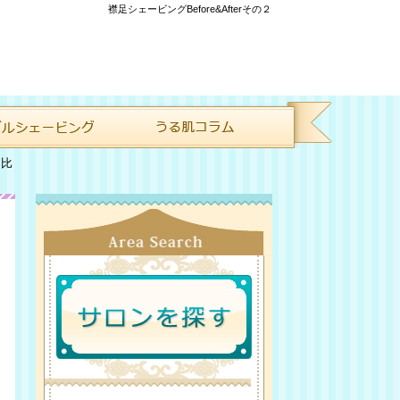
襟足シェービングBefore&Afterその２
を比