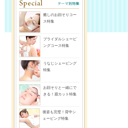
癒しのお顔そりコー
ス特集
ブライダルシェービ
ングコース特集
うなじシェービング
特集
お顔そりと一緒にで
きる！眉カット特集
後姿も完璧！背中シ
ェービング特集