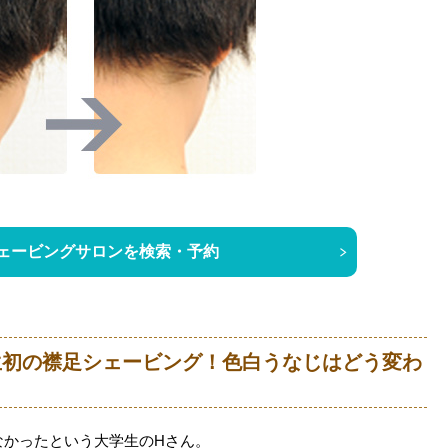
ェービングサロンを検索・予約
r 】人生初の襟足シェービング！色白うなじはどう変わ
なかったという大学生のHさん。