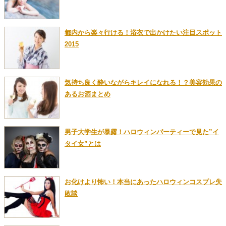
都内から楽々行ける！浴衣で出かけたい注目スポット
2015
気持ち良く酔いながらキレイになれる！？美容効果の
あるお酒まとめ
男子大学生が暴露！ハロウィンパーティーで見た”イ
タイ女”とは
お化けより怖い！本当にあったハロウィンコスプレ失
敗談