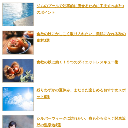
ジムのプールで効率的に痩せるために工夫すべき3つ
のポイント
食欲の秋にかしこく取り入れたい、美肌になれる秋の
食材3選
食欲の秋に効く！５つのダイエットレスキュー術
残りわずかの夏休み、まだまだ楽しめるおすすめスポ
ット6種
シルバーウィークに訪れたい。身も心も安らぐ関東近
郊の温泉地4選