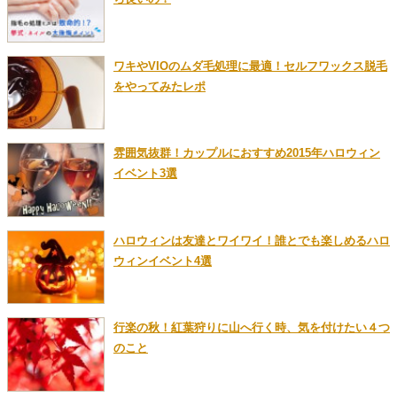
ワキやVIOのムダ毛処理に最適！セルフワックス脱毛
をやってみたレポ
雰囲気抜群！カップルにおすすめ2015年ハロウィン
イベント3選
ハロウィンは友達とワイワイ！誰とでも楽しめるハロ
ウィンイベント4選
行楽の秋！紅葉狩りに山へ行く時、気を付けたい４つ
のこと