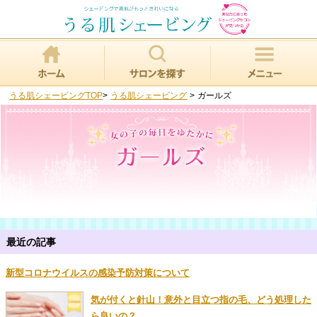
うる肌シェービングTOP
>
うる肌シェービング
>
ガールズ
最近の記事
新型コロナウイルスの感染予防対策について
気が付くと針山！意外と目立つ指の毛、どう処理した
ら良いの？