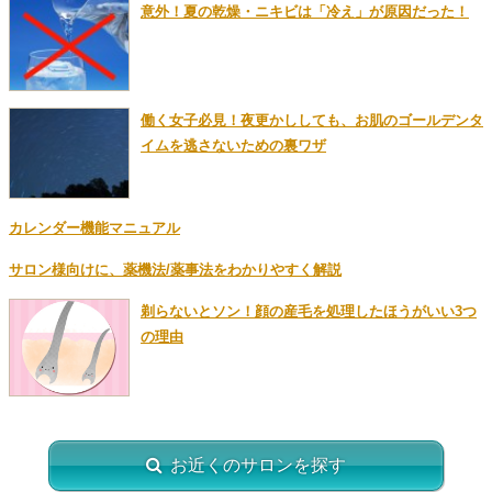
意外！夏の乾燥・ニキビは「冷え」が原因だった！
働く女子必見！夜更かししても、お肌のゴールデンタ
イムを逃さないための裏ワザ
カレンダー機能マニュアル
サロン様向けに、薬機法/薬事法をわかりやすく解説
剃らないとソン！顔の産毛を処理したほうがいい3つ
の理由
お近くのサロンを探す